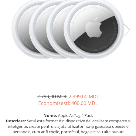
Proiectoare
Friteuze
Televizoare
Gratare electrice
Audio
Prajitoare de paine
Boxe cu Fir
Ingrijire locuinta
Boxe Portabile
Aparat de Spălat Geamuri
Boxe Smart
Aparate de curatat cu abur
FM Modulatoare
Aspiratoare
Microfoane
Aspiratoare portabile
Radio Portabile
Aspiratoare robot
Echipamente de retea
Ingrijire Personala
Adaptoare
Aparate de ras
Routere Wi-Fi
Aparate de tuns
2.799,00 MDL
2.399,00 MDL
Gaming
Economisesti:
400,00
MDL
Cantare de podea
Accesorii si Articole Gaming
Ondulatoare si Placi
Nume:
Apple AirTag 4 Pack
Console Gaming
Perii de coafat
Descriere:
Setul este format din dispozitive de localizare compacte și
Jocuri Console si PC
inteligente, create pentru a ajuta utilizatorii să-și găsească obiectele
Periute de dinti electrice si
personale, cum ar fi cheile, portofelul, bagajele sau alte bunuri
Irigatoare