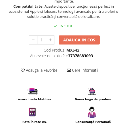
importante.
Uscatoare de par
Compatibilitate:
Aceste dispozitive funcționează perfect în
ecosistemul Apple și folosesc tehnologii avansate pentru a oferi o
Ingrijirea hainelor
soluție practică și convenabilă de localizare.
Aparate de călcat cu aburi
IN STOC
Fiare de călcat
ADAUGA IN COS
Cod Produs:
MX542
Ai nevoie de ajutor?
+37378683093
Adauga la Favorite
Cere informatii
Livrare toată Moldova
Gamă largă de produse
Plata în rate 0%
Consultanță Personală