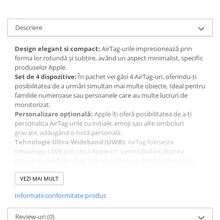
Descriere
Design elegant si compact:
AirTag-urile impresionează prin
forma lor rotundă și subțire, având un aspect minimalist, specific
produselor Apple.
Set de 4 dispozitive:
În pachet vei găsi 4 AirTag-uri, oferindu-ți
posibilitatea de a urmări simultan mai multe obiecte. Ideal pentru
familiile numeroase sau persoanele care au multe lucruri de
monitorizat.
Personalizare opțională:
Apple îți oferă posibilitatea de a-ți
personaliza AirTag-urile cu inițiale, emoji sau alte simboluri
gravate, adăugând o notă personală.
Tehnologie Ultra-Wideband (UWB):
AirTag folosește
tehnologia UWB prin cipul Apple U1, permițând localizarea
precisă a obiectelor chiar și în spații închise. Funcția "Precision
Finding" oferă indicații clare, pas cu pas, pentru a găsi un obiect
pierdut.
VEZI MAI MULT
Integrare cu aplicația Find My:
AirTag funcționează cu aplicația
Informatii conformitate produs
Find My de pe dispozitivele Apple, oferind actualizări în timp real
despre locația obiectelor.
Funcționalitate globală prin rețeaua Find My:
Review-uri
(0)
AirTag