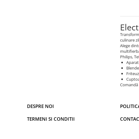
Cantare de podea
Ondulatoare si Placi
Perii de coafat
Elec
Periute de dinti electrice si
Irigatoare
Transformă
Uscatoare de par
culinare zi
Alege dint
Ingrijirea hainelor
multifierb
Philips, Te
Aparate de călcat cu aburi
Aparat
Fiare de călcat
Blende
Electronice
Friteuz
Cuptoa
Telefoane
Comandă ac
Smartphone
Accesorii Telefoane
DESPRE NOI
POLITIC
Gadgeturi
Accesorii ceasuri
TERMENI SI CONDITII
CONTAC
Bratari fitness
Camere de actiune