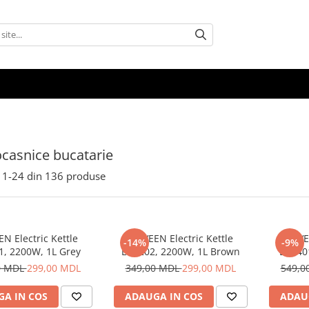
ocasnice bucatarie
1-
24
din
136
produse
N Electric Kettle
NOVEEN Electric Kettle
NOVEE
-14%
-9%
1, 2200W, 1L Grey
EK1202, 2200W, 1L Brown
EK140
0 MDL
299,00 MDL
349,00 MDL
299,00 MDL
549,0
A IN COS
ADAUGA IN COS
ADAU