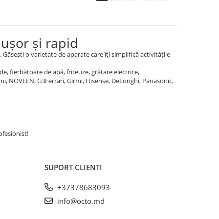
ușor și rapid
. Găsești o varietate de aparate care îți simplifică activitățile
 fierbătoare de apă, friteuze, grătare electrice,
omi, NOVEEN, G3Ferrari, Girmi, Hisense, DeLonghi, Panasonic,
fesionist!
SUPORT CLIENTI
+37378683093
info@octo.md