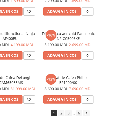
00 MDL
1.899,00 MDL
2.299,00 MDL
1.899,00 MDL
GA IN COS
ADAUGA IN COS
ultifunctional Ninja
Friteuza cu aer cald Panasonic
-16%
AF400EU
NF-CC500SXE
00 MDL
4.199,00 MDL
3.199,00 MDL
2.699,00 MDL
GA IN COS
ADAUGA IN COS
 de Cafea DeLonghi
Aparat de Cafea Philips
-12%
CAM65085MS
EP1200/00
00 MDL
31.999,00 MDL
8.690,00 MDL
7.690,00 MDL
GA IN COS
ADAUGA IN COS
1
2
3
6
...