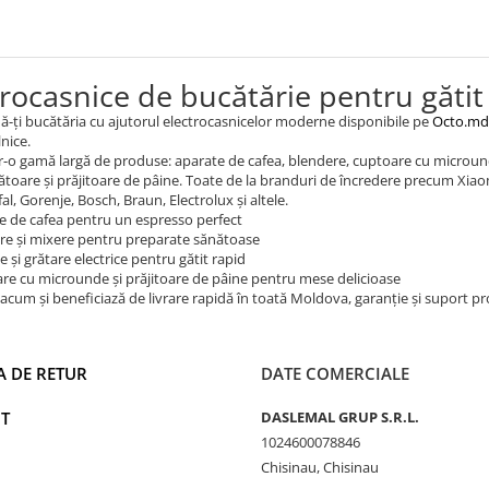
trocasnice de bucătărie pentru gătit 
-ți bucătăria cu ajutorul electrocasnicelor moderne disponibile pe
Octo.md
lnice.
r-o gamă largă de produse: aparate de cafea, blendere, cuptoare cu microunde,
ătoare și prăjitoare de pâine. Toate de la branduri de încredere precum Xia
fal, Gorenje, Bosch, Braun, Electrolux și altele.
e de cafea pentru un espresso perfect
re și mixere pentru preparate sănătoase
e și grătare electrice pentru gătit rapid
re cu microunde și prăjitoare de pâine pentru mese delicioase
um și beneficiază de livrare rapidă în toată Moldova, garanție și suport pro
A DE RETUR
DATE COMERCIALE
T
DASLEMAL GRUP S.R.L.
1024600078846
Chisinau, Chisinau