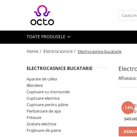
Toate Produsele
Computere
TOATE PRODUSELE
Desktop PC
Componente PC
Home /
Electrocasnice /
Electrocasnice bucatarie
Periferice
Stocare Date
Electr
ELECTROCASNICE BUCATARIE
Laptopuri
Afiseaza:
Aparate de cafea
Notebook
Blendere
Accesorii Notebook
Cuptoare cu microunde
Cuptoare electrice
Tablete
Cuptoare pentru pâine
NOVEE
-14%
Tablete
Fierbatoare de apa
EK120
Accesorii tablete
Friteuze
349,0
Gratare electrice
Casa si Gradina
Prajitoare de paine
ADAUG
Camere de supraveghere