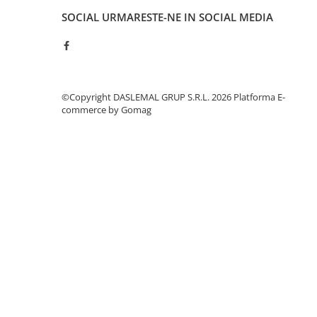
Ceasuri Inteligente
SOCIAL
URMARESTE-NE IN SOCIAL MEDIA
Ceasuri inteligente Copii
Drone
Smart Tracker
Statii Radio Walkie Talkie
Televizoare si Proiectoare
©Copyright DASLEMAL GRUP S.R.L. 2026
Platforma E-
commerce by Gomag
Proiectoare
Televizoare
Audio
Boxe cu Fir
Boxe Portabile
Boxe Smart
FM Modulatoare
Microfoane
Radio Portabile
Echipamente de retea
Adaptoare