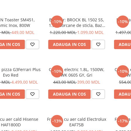
N Toaster SM451,
Blender: BROCK BL 1502 SS,
Masina 
-10%
-10%
mic Inox, 800W
1.5L, Borcane de sticla, Baza
din otel inox, 500W
0 MDL
449,00 MDL
1.220,00 MDL
1.099,00 MDL
1.497,
A IN COS
ADAUGA IN COS
ADAU
 pizza G3Ferrari Plus
Ceainic electric 1.8L, 1500W,
Ceainic 
-10%
-10%
Evo Red
WK 0605 GY, Gri
WK
0 MDL
4.499,00 MDL
443,00 MDL
399,00 MDL
554,0
A IN COS
ADAUGA IN COS
ADAU
 cu aer cald Hisense
Friteuza cu aer cald Electrolux
Friteuza
-13%
-17%
HAF1800D
EAF7SB