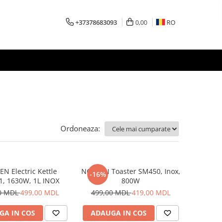
+37378683093
0,00
RO
Ordoneaza:
N Electric Kettle
NOVEEN Toaster SM450, Inox,
-16%
1, 1630W, 1L INOX
800W
0 MDL
499,00 MDL
499,00 MDL
419,00 MDL
GA IN COS
ADAUGA IN COS