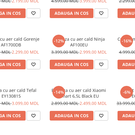
0 MDL
2.199,00 MDL
4.599,00 MDL
3.999,00 MDL
2.299,
A IN COS
ADAUGA IN COS
ADAU
 cu aer cald Gorenje
Friteuza cu aer cald Ninja
Cuptor m
-12%
-16%
AF1700DB
AF100EU
0 MDL
2.299,00 MDL
3.399,00 MDL
2.999,00 MDL
4.999,
A IN COS
ADAUGA IN COS
ADAU
a cu aer cald Tefal
Friteuza cu aer cald Xiaomi
Aparat
-14%
-6%
EY130815
Smart 6,5L Black EU
E
0 MDL
3.099,00 MDL
2.899,00 MDL
2.499,00 MDL
33.999,
A IN COS
ADAUGA IN COS
ADAU