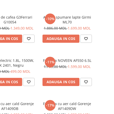
de cafea G3Ferrari
Aparat spumare lapte Girmi
-10%
G10054
ML70
00 MDL
1.349,00 MDL
1.886,00 MDL
1.699,00 MDL
GA IN COS
ADAUGA IN COS
electric 1.8L, 1500W,
Friteuza NOVEEN AF550 6.5L
-11%
 2401, Negru
1.799,00 MDL
1.599,00 MDL
0 MDL
499,00 MDL
GA IN COS
ADAUGA IN COS
 cu aer cald Gorenje
Friteuza cu aer cald Gorenje
-17%
AF1409DB
AF1409DW