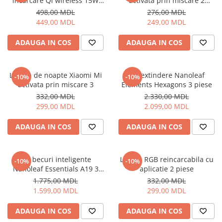
incarcare QI wireless 15W
activata prin miscare 2
W601, Alb
Bluetooth
498,00 MDL
276,00 MDL
449,00 MDL
249,00 MDL
ADAUGA IN COS
ADAUGA IN COS
Lampa de noapte Xiaomi Mi
Set extindere Nanoleaf
-10%
-10%
activata prin miscare 3
Elements Hexagons 3 piese
332,00 MDL
2.330,00 MDL
299,00 MDL
2.099,00 MDL
ADAUGA IN COS
ADAUGA IN COS
Set becuri inteligente
Lampa RGB reincarcabila cu
-10%
-10%
Nanoleaf Essentials A19 3
aplicatie 2 piese
piese, E27
1.775,00 MDL
332,00 MDL
1.599,00 MDL
299,00 MDL
ADAUGA IN COS
ADAUGA IN COS