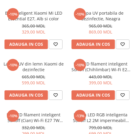
Bec inteligent Xiaomi Mi LED
Lampa UV portabila de
-10%
-10%
Essential E27, Alb si color
dezinfectie, Neagra
365,00 MDL
965,00 MDL
329,00 MDL
869,00 MDL
ADAUGA IN COS
ADAUGA IN COS
Lampa UV din lemn Xiaomi de
Bec LED filament inteligent
-10%
-10%
dezinfectie
Sonoff (Chihlimbar) Wi-Fi E27
7W 700Lm (B02-F-ST64)
665,00 MDL
443,00 MDL
599,00 MDL
399,00 MDL
ADAUGA IN COS
ADAUGA IN COS
Bec LED filament inteligent
Banda LED RGB inteligenta
-10%
-13%
Sonoff (Cian) Wi-Fi E27 7W
Sonoff L2 2M impermeabila
806Lm (B02-F-A60)
Wi-Fi (L2-2M)
332,00 MDL
799,00 MDL
299,00 MDL
699,00 MDL