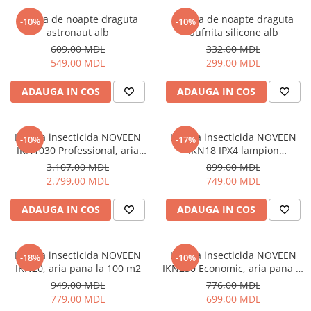
Proiectoare
Friteuze
Lampa de noapte draguta
Lampa de noapte draguta
Televizoare
-10%
-10%
Gratare electrice
astronaut alb
bufnita silicone alb
Audio
Prajitoare de paine
609,00 MDL
332,00 MDL
Boxe cu Fir
549,00 MDL
299,00 MDL
Ingrijire locuinta
Boxe Portabile
Aparat de Spălat Geamuri
ADAUGA IN COS
ADAUGA IN COS
Boxe Smart
Aparate de curatat cu abur
FM Modulatoare
Aspiratoare
Microfoane
Lampa insecticida NOVEEN
Lampa insecticida NOVEEN
-10%
-17%
Aspiratoare portabile
Radio Portabile
IKN1030 Professional, aria
IKN18 IPX4 lampion
Aspiratoare robot
pana la 100 m2, Argintiu
profesional, aria pana la 100
3.107,00 MDL
899,00 MDL
Echipamente de retea
m2
Ingrijire Personala
2.799,00 MDL
749,00 MDL
Adaptoare
Aparate de ras
Routere Wi-Fi
ADAUGA IN COS
ADAUGA IN COS
Aparate de tuns
Gaming
Cantare de podea
Accesorii si Articole Gaming
Ondulatoare si Placi
Lampa insecticida NOVEEN
Lampa insecticida NOVEEN
-18%
-10%
Console Gaming
IKN20, aria pana la 100 m2
IKN230 Economic, aria pana la
Perii de coafat
60 m2
Jocuri Console si PC
949,00 MDL
776,00 MDL
Periute de dinti electrice si
779,00 MDL
699,00 MDL
Irigatoare