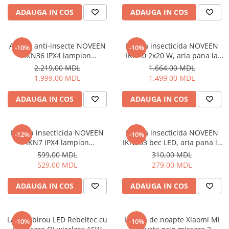
Uscatoare de par
ADAUGA IN COS
ADAUGA IN COS
Ingrijirea hainelor
Aparate de călcat cu aburi
Aparat anti-insecte NOVEEN
Lampa insecticida NOVEEN
-10%
-10%
Fiare de călcat
IKN36 IPX4 lampion
IKN40 2x20 W, aria pana la
profesional, aria pana la 120
180 m2
2.219,00 MDL
1.664,00 MDL
m2
1.999,00 MDL
1.499,00 MDL
ADAUGA IN COS
ADAUGA IN COS
Lampa insecticida NOVEEN
Lampa insecticida NOVEEN
-12%
-10%
IKN7 IPX4 lampion
IKN803 bec LED, aria pana la
profesional, aria pana la 55
40 m2
599,00 MDL
310,00 MDL
m2
529,00 MDL
279,00 MDL
ADAUGA IN COS
ADAUGA IN COS
Lampa birou LED Rebeltec cu
Lampa de noapte Xiaomi Mi
-10%
-10%