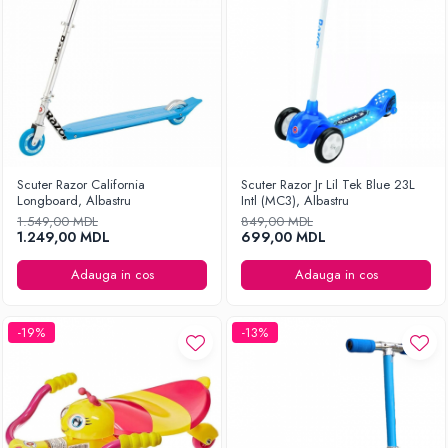
Scuter Razor California
Scuter Razor Jr Lil Tek Blue 23L
Longboard, Albastru
Intl (MC3), Albastru
1.549,00 MDL
849,00 MDL
1.249,00 MDL
699,00 MDL
Adauga in cos
Adauga in cos
-19%
-13%