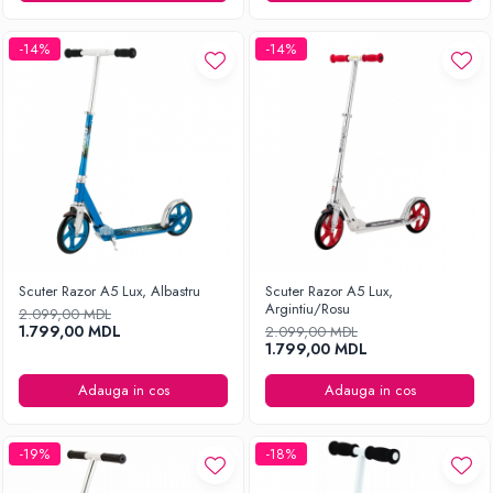
Ingrijirea hainelor
Aparate de călcat cu aburi
-14%
-14%
Fiare de călcat
Scuter Razor A5 Lux, Albastru
Scuter Razor A5 Lux,
Argintiu/Rosu
2.099,00 MDL
1.799,00 MDL
2.099,00 MDL
1.799,00 MDL
Adauga in cos
Adauga in cos
-19%
-18%