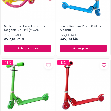
Scuter Razor Twisti Lady Buzz
Scuter Roadlink Push QY-S012,
Magenta 24L Intl (MC2),
Albastru
Magenta
739,00 MDL
399,00 MDL
599,00 MDL
349,00 MDL
Adauga in cos
Adauga in cos
-13%
-13%