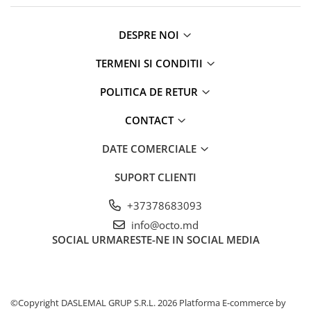
Iluminare
Iluminare decorativa
DESPRE NOI
Lampi
TERMENI SI CONDITII
Lampi antibacteriene
Lampi insecticide
POLITICA DE RETUR
Smart Home
CONTACT
Electrocasnice
Climatizare
DATE COMERCIALE
Aparate de aer conditionat
SUPORT CLIENTI
Incalzitoare
Incalzitoare de apa
+37378683093
Purificatoare si Umidificatoare de
info@octo.md
aer
SOCIAL
URMARESTE-NE IN SOCIAL MEDIA
Ventilatoare
Electrocasnice bucatarie
Aparate de cafea
©Copyright DASLEMAL GRUP S.R.L. 2026
Platforma E-commerce by
Blendere