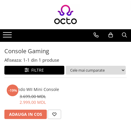
Toate Produsele
Computere
Desktop PC
Componente PC
Console Gaming
Periferice
Afiseaza:
1-
1
din
1
produse
Stocare Date
FILTRE
Laptopuri
Notebook
Accesorii Notebook
Nintendo WII Mini Console
-19%
Tablete
3.699,00 MDL
2.999,00 MDL
Tablete
Accesorii tablete
ADAUGA IN COS
Casa si Gradina
Camere de supraveghere