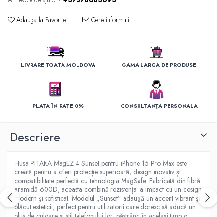
Ai nevoie de ajutor?
+37378683093
Ingrijirea hainelor
Aparate de călcat cu aburi
Adauga la Favorite
Cere informatii
Fiare de călcat
LIVRARE TOATĂ MOLDOVA
GAMĂ LARGĂ DE PRODUSE
PLATA ÎN RATE 0%
CONSULTANȚĂ PERSONALĂ
Descriere
Husa PITAKA MagEZ 4 Sunset pentru iPhone 15 Pro Max este
creată pentru a oferi protecție superioară, design inovativ și
compatibilitate perfectă cu tehnologia MagSafe. Fabricată din fibră
aramidă 600D, aceasta combină rezistența la impact cu un design
modern și sofisticat. Modelul „Sunset” adaugă un accent vibrant și
plăcut esteticii, perfect pentru utilizatorii care doresc să aducă un
plus de culoare și stil telefonului lor, păstrând în același timp o