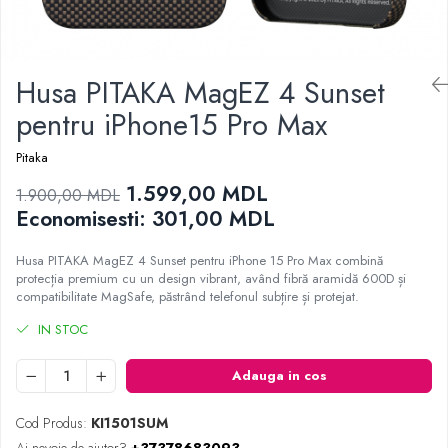
Proiectoare
Gratare electrice
Televizoare
Prajitoare de paine
Audio
Ingrijire locuinta
Husa PITAKA MagEZ 4 Sunset
Boxe cu Fir
Aparat de Spălat Geamuri
Boxe Portabile
pentru iPhone15 Pro Max
Aparate de curatat cu abur
Boxe Smart
Pitaka
Aspiratoare
FM Modulatoare
Aspiratoare portabile
1.599,00 MDL
Microfoane
1.900,00 MDL
Aspiratoare robot
Economisesti:
301,00
MDL
Radio Portabile
Ingrijire Personala
Echipamente de retea
Husa PITAKA MagEZ 4 Sunset pentru iPhone 15 Pro Max combină
Aparate de ras
Adaptoare
protecția premium cu un design vibrant, având fibră aramidă 600D și
Aparate de tuns
compatibilitate MagSafe, păstrând telefonul subțire și protejat.
Routere Wi-Fi
Cantare de podea
Gaming
IN STOC
Ondulatoare si Placi
Accesorii si Articole Gaming
Perii de coafat
Adauga in cos
Console Gaming
Periute de dinti electrice si Irigatoare
Jocuri Console si PC
Cod Produs:
KI1501SUM
Uscatoare de par