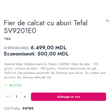
Proiectoare
Gratare electrice
Televizoare
Prajitoare de paine
Audio
Ingrijire locuinta
Fier de calcat cu aburi Tefal
Boxe cu Fir
Aparat de Spălat Geamuri
Boxe Portabile
SV9201E0
Aparate de curatat cu abur
Boxe Smart
Tefal
Aspiratoare
FM Modulatoare
Aspiratoare portabile
6.499,00 MDL
Microfoane
6.999,00 MDL
Aspiratoare robot
Economisesti:
500,00
MDL
Radio Portabile
Ingrijire Personala
Echipamente de retea
Material talpă: Metaloceramică, Putere: 2800W, Debit de abur : 130
Aparate de ras
Adaptoare
g/min, Lovitura de aburi : 530 g/min, Volumul rezervorului de apă :
Aparate de tuns
1800 ml, Deconectare automată: Da, Protecție anti-calcar: Da, Sistem anti-
Routere Wi-Fi
picurare: Da, Aburire verticală: Da
Cantare de podea
Gaming
Ondulatoare si Placi
IN STOC
Accesorii si Articole Gaming
Perii de coafat
Console Gaming
Adauga in cos
Periute de dinti electrice si Irigatoare
Jocuri Console si PC
Uscatoare de par
Cod Produs:
96186