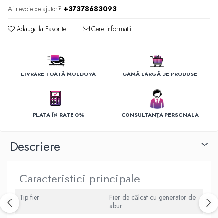
Ingrijirea hainelor
Ai nevoie de ajutor?
+37378683093
Aparate de călcat cu aburi
Fiare de călcat
Adauga la Favorite
Cere informatii
LIVRARE TOATĂ MOLDOVA
GAMĂ LARGĂ DE PRODUSE
PLATA ÎN RATE 0%
CONSULTANȚĂ PERSONALĂ
Descriere
Caracteristici principale
Tip fier
Fier de călcat cu generator de
abur