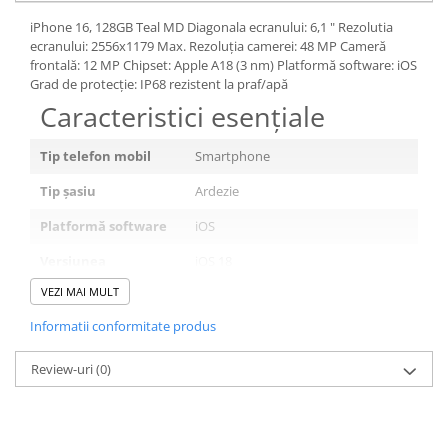
iPhone 16, 128GB Teal MD Diagonala ecranului: 6,1 " Rezolutia
ecranului: 2556x1179 Max. Rezoluția camerei: 48 MP Cameră
frontală: 12 MP Chipset: Apple A18 (3 nm) Platformă software: iOS
Grad de protecție: IP68 rezistent la praf/apă
Caracteristici esențiale
Tip telefon mobil
Smartphone
Tip șasiu
Ardezie
Platformă software
iOS
Versiunea
iOS 18
sistemului de
VEZI MAI MULT
operare
Informatii conformitate produs
Tip SIM
nano-SIM
Review-uri
Protecție
(0)
IP68 rezistent la praf/apă
Culoare
Teal
Ecran