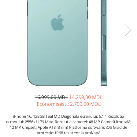
Proiectoare
Friteuze
Televizoare
Gratare electrice
Audio
Prajitoare de paine
Boxe cu Fir
Ingrijire locuinta
Boxe Portabile
Aparat de Spălat Geamuri
Boxe Smart
Aparate de curatat cu abur
FM Modulatoare
Aspiratoare
Microfoane
Aspiratoare portabile
Radio Portabile
Aspiratoare robot
Echipamente de retea
Ingrijire Personala
Adaptoare
Aparate de ras
Routere Wi-Fi
Aparate de tuns
16.999,00 MDL
14.299,00 MDL
Gaming
Economisesti:
2.700,00
MDL
Cantare de podea
Accesorii si Articole Gaming
Ondulatoare si Placi
iPhone 16, 128GB Teal MD Diagonala ecranului: 6,1 " Rezolutia
Console Gaming
Perii de coafat
ecranului: 2556x1179 Max. Rezoluția camerei: 48 MP Cameră frontală:
Jocuri Console si PC
12 MP Chipset: Apple A18 (3 nm) Platformă software: iOS Grad de
Periute de dinti electrice si
protecție: IP68 rezistent la praf/apă
Irigatoare