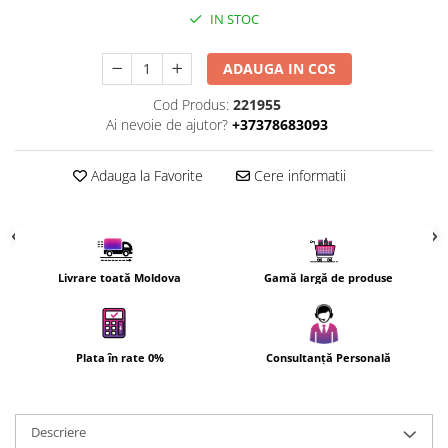
Uscatoare de par
IN STOC
Ingrijirea hainelor
ADAUGA IN COS
Aparate de călcat cu aburi
Fiare de călcat
Cod Produs:
221955
Ai nevoie de ajutor?
+37378683093
Adauga la Favorite
Cere informatii
Livrare toată Moldova
Gamă largă de produse
Plata în rate 0%
Consultanță Personală
Descriere