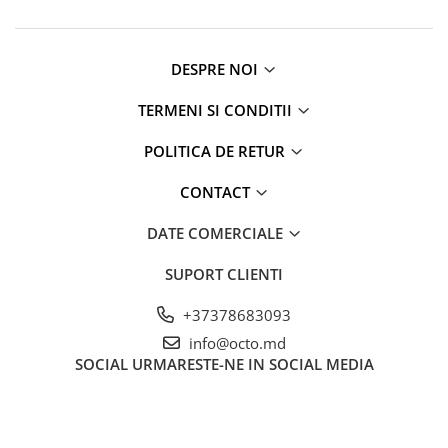
Proiectoare
Friteuze
Televizoare
Gratare electrice
Audio
DESPRE NOI
Prajitoare de paine
Boxe cu Fir
Ingrijire locuinta
TERMENI SI CONDITII
Boxe Portabile
Aparat de Spălat Geamuri
Boxe Smart
POLITICA DE RETUR
Aparate de curatat cu abur
FM Modulatoare
Aspiratoare
Microfoane
CONTACT
Aspiratoare portabile
Radio Portabile
Aspiratoare robot
DATE COMERCIALE
Echipamente de retea
Ingrijire Personala
Adaptoare
SUPORT CLIENTI
Aparate de ras
Routere Wi-Fi
Aparate de tuns
+37378683093
Gaming
Cantare de podea
info@octo.md
Accesorii si Articole Gaming
SOCIAL
URMARESTE-NE IN SOCIAL MEDIA
Ondulatoare si Placi
Console Gaming
Perii de coafat
Jocuri Console si PC
Periute de dinti electrice si
Irigatoare