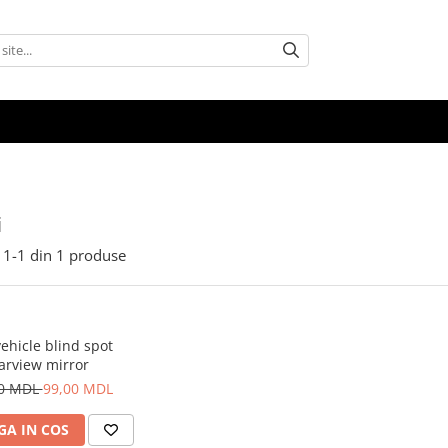
i
1-
1
din
1
produse
ehicle blind spot
arview mirror
00 MDL
99,00 MDL
A IN COS