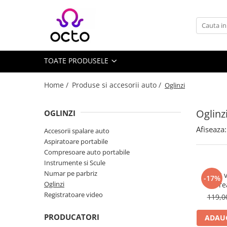
Toate Produsele
Computere
TOATE PRODUSELE
Desktop PC
Componente PC
Home /
Produse si accesorii auto /
Oglinzi
Periferice
Stocare Date
Oglinz
OGLINZI
Laptopuri
Afiseaza:
Accesorii spalare auto
Notebook
Aspiratoare portabile
Accesorii Notebook
Compresoare auto portabile
Instrumente si Scule
Tablete
Numar pe parbriz
DI28 v
-17%
Tablete
Oglinzi
re
Accesorii tablete
Registratoare video
119,
Casa si Gradina
PRODUCATORI
ADAUG
Camere de supraveghere