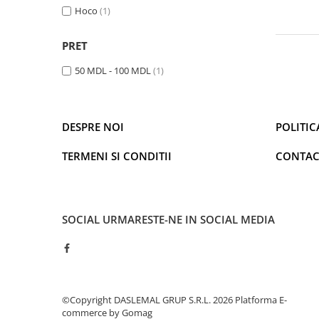
Hoco
(1)
Iluminare
Iluminare decorativa
PRET
Lampi
50 MDL - 100 MDL
(1)
Lampi antibacteriene
Lampi insecticide
Smart Home
DESPRE NOI
POLITIC
Electrocasnice
Climatizare
TERMENI SI CONDITII
CONTAC
Aparate de aer conditionat
Incalzitoare
Incalzitoare de apa
SOCIAL
URMARESTE-NE IN SOCIAL MEDIA
Purificatoare si Umidificatoare de
aer
Ventilatoare
Electrocasnice bucatarie
Aparate de cafea
©Copyright DASLEMAL GRUP S.R.L. 2026
Platforma E-
commerce by Gomag
Blendere