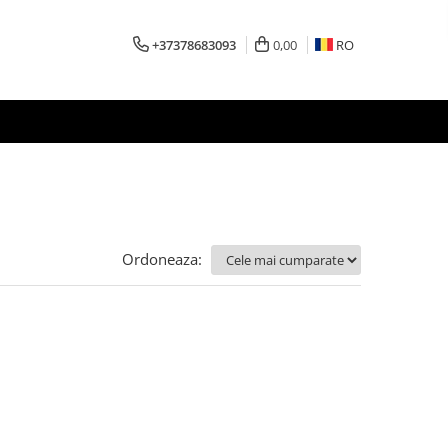
+37378683093
0,00
RO
Ordoneaza: