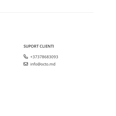
SUPORT CLIENTI
+37378683093
info@octo.md