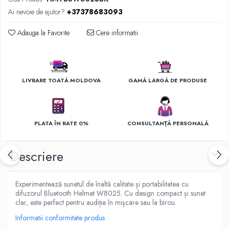
Ingrijirea hainelor
Ai nevoie de ajutor?
+37378683093
Aparate de călcat cu aburi
Fiare de călcat
Adauga la Favorite
Cere informatii
LIVRARE TOATĂ MOLDOVA
GAMĂ LARGĂ DE PRODUSE
PLATA ÎN RATE 0%
CONSULTANȚĂ PERSONALĂ
Descriere
Experimentează sunetul de înaltă calitate și portabilitatea cu
difuzorul Bluetooth Helmet W8025. Cu design compact și sunet
clar, este perfect pentru audiție în mișcare sau la birou.
Informatii conformitate produs