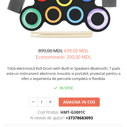
Proiectoare
Friteuze
Televizoare
Gratare electrice
Audio
Prajitoare de paine
Boxe cu Fir
Ingrijire locuinta
Boxe Portabile
Aparat de Spălat Geamuri
Boxe Smart
Aparate de curatat cu abur
FM Modulatoare
899,00 MDL
699,00 MDL
Aspiratoare
Microfoane
Economisesti:
200,00
MDL
Aspiratoare portabile
Radio Portabile
Aspiratoare robot
Echipamente de retea
Tobă electronică Roll Drum with Built-in Speakers Bluetooth, 7 pads
Ingrijire Personala
este un instrument electronic inovativ si portabil, proiectat pentru a
Adaptoare
oferi o experienta de percutie completa si flexibila.
Aparate de ras
Routere Wi-Fi
IN STOC
Aparate de tuns
Gaming
Cantare de podea
Accesorii si Articole Gaming
ADAUGA IN COS
Ondulatoare si Placi
Console Gaming
Perii de coafat
Cod Produs:
HMT-G3001C
Jocuri Console si PC
Ai nevoie de ajutor?
+37378683093
Periute de dinti electrice si
Irigatoare