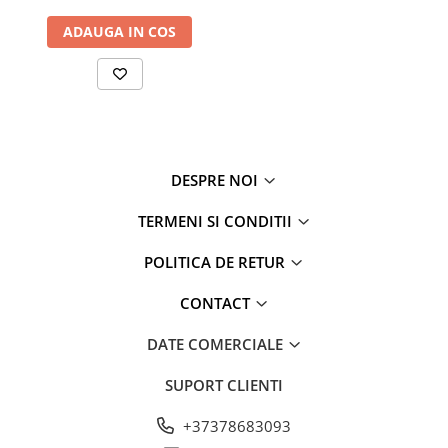
Descoperă plăcerea de a cânta la tobe oriunde te-ai afla cu Roll
Drum cu difuzoare integrate Bluetooth și 7 pad-uri electronice.
ADAUGA IN COS
Comandă acum și dă frâu liber creativității tale muzicale! 🥁🎵
#RollDrum #TobeElectronice #MuzicăPortabilă #Bluetooth
DESPRE NOI
TERMENI SI CONDITII
POLITICA DE RETUR
CONTACT
DATE COMERCIALE
SUPORT CLIENTI
+37378683093