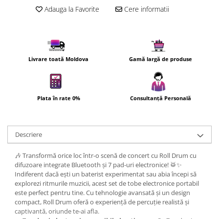
Uscatoare de par
Adauga la Favorite
Cere informatii
Ingrijirea hainelor
Aparate de călcat cu aburi
Fiare de călcat
Livrare toată Moldova
Gamă largă de produse
Plata în rate 0%
Consultanță Personală
Descriere
🎶 Transformă orice loc într-o scenă de concert cu Roll Drum cu
difuzoare integrate Bluetooth și 7 pad-uri electronice! 🥁✨
Indiferent dacă ești un baterist experimentat sau abia începi să
explorezi ritmurile muzicii, acest set de tobe electronice portabil
este perfect pentru tine. Cu tehnologie avansată și un design
compact, Roll Drum oferă o experiență de percuție realistă și
captivantă, oriunde te-ai afla.