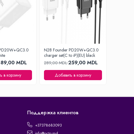
r PD20W+QC3.0
N28 Founder PD20W+QC3.0
N28 Foun
ite
charger set(C to iP)(EU) black
charger set
189,00 MDL
259,00 MDL
289,00 MDL
289,00 M
ь в корзину
Добавить в корзину
Доба
Поддержка клиентов
+37378683093
info@octo.md