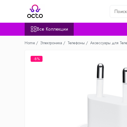
Все Коллекции
Все Коллекции
Компьютеры
Настольный ПК
Home /
Электроника /
Телефоны /
Аксессуары для Тел
Комплектующие ПК
Периферия
-8%
Хранение данных
Ноутбуки
Ноутбуки
Аксессуары для Ноутбуков
Планшеты
Планшеты
Аксессуары для Планшетов
Дом и Сад
Камеры видеонаблюдения