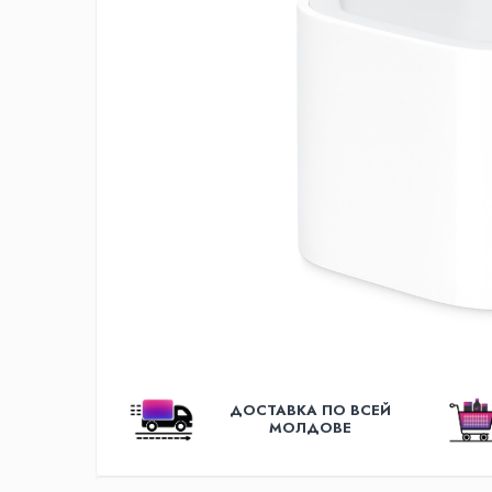
Освещение
Антибактериальные лампы
Декоративное освещение
Инсектицидные лампы
Лампы
Умный дом
Автотовары и Автоаксессуары
Аксессуары для Мойки Авто
Видеорегистраторы
Зеркала
Инструменты и оборудование
Номер на лобовом стекле
Портативные Автомобильные
ДОСТАВКА ПО ВСЕЙ
Компрессоры
МОЛДОВЕ
Портативные пылесосы
Бытовая техника