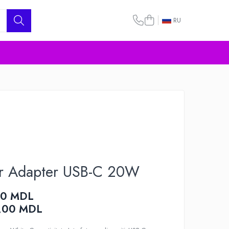
RU
r Adapter USB-C 20W
00 MDL
,00
MDL