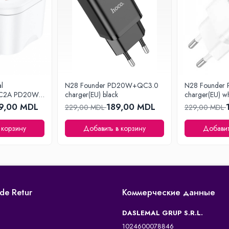
al
N28 Founder PD20W+QC3.0
N28 Founde
g 1C2A PD20W
charger(EU) black
charger(EU) wh
ER) white
9,00 MDL
189,00 MDL
229,00 MDL
229,00 MDL
 корзину
Добавить в корзину
Добавит
 de Retur
Коммерческие данные
DASLEMAL GRUP S.R.L.
1024600078846