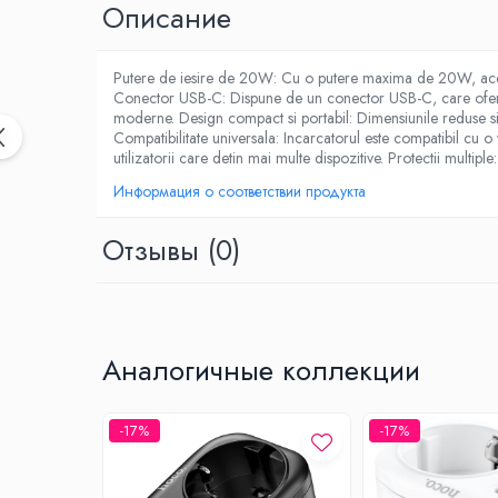
Oписание
Климатизация
Вентиляторы
Putere de iesire de 20W: Cu o putere maxima de 20W, acest i
Кондиционеры
Conector USB-C: Dispune de un conector USB-C, care ofera o 
moderne. Design compact si portabil: Dimensiunile reduse si de
Нагреватели воды
Compatibilitate universala: Incarcatorul este compatibil cu 
Обогреватели
utilizatorii care detin mai multe dispozitive. Protectii multipl
Очистители и увлажнители воздуха
Информация о соответствии продукта
Кухонная бытовая техника
Отзывы
(0)
Блендеры
Кофеварки
Микроволновые печи
Тостеры
Фритюрницы
Аналогичные коллекции
Хлебопечки
Электрические печи
-17%
-17%
Электрогрили
Электрочайники