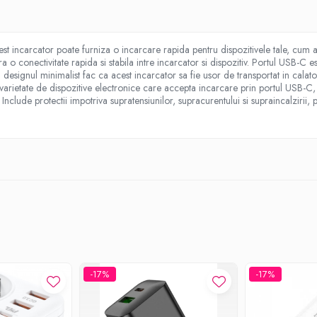
ncarcator poate furniza o incarcare rapida pentru dispozitivele tale, cum ar f
conectivitate rapida si stabila intre incarcator si dispozitiv. Portul USB-C e
signul minimalist fac ca acest incarcator sa fie usor de transportat in calatorii
o varietate de dispozitive electronice care accepta incarcare prin portul USB-C
e: Include protectii impotriva supratensiunilor, supracurentului si supraincalzirii,
-17%
-17%