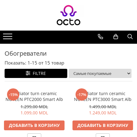
Все Коллекции
Компьютеры
Настольный ПК
Комплектующие ПК
Обогреватели
Периферия
Показать:
1-
15
от
15
товар
Хранение данных
FILTRE
Ноутбуки
Ноутбуки
Аксессуары для Ноутбуков
Radiator turn ceramic
Radiator turn ceramic
-15%
-17%
NOVEEN PTC2000 Smart Alb
NOVEEN PTC3000 Smart Alb
Планшеты
1.299,00 MDL
1.499,00 MDL
Планшеты
1.099,00 MDL
1.249,00 MDL
Аксессуары для Планшетов
Дом и Сад
ДОБАВИТЬ В КОРЗИНУ
ДОБАВИТЬ В КОРЗИНУ
Камеры видеонаблюдения