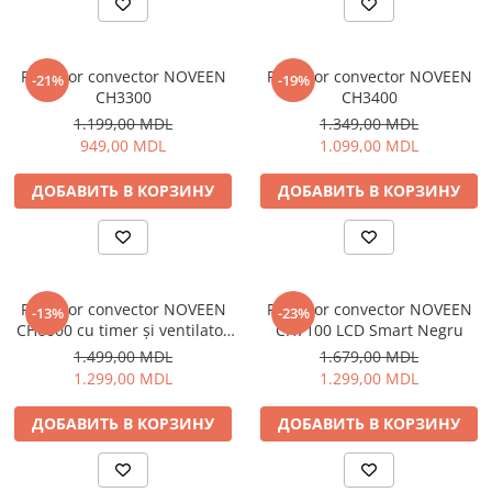
Освещение
Антибактериальные лампы
Radiator convector NOVEEN
Radiator convector NOVEEN
-21%
-19%
Декоративное освещение
CH3300
CH3400
Инсектицидные лампы
1.199,00 MDL
1.349,00 MDL
Лампы
949,00 MDL
1.099,00 MDL
Умный дом
ДОБАВИТЬ В КОРЗИНУ
ДОБАВИТЬ В КОРЗИНУ
Автотовары и Автоаксессуары
Аксессуары для Мойки Авто
Видеорегистраторы
Зеркала
Radiator convector NOVEEN
Radiator convector NOVEEN
-13%
-23%
CH6000 cu timer și ventilator
CH7100 LCD Smart Negru
Инструменты и оборудование
turbo
1.499,00 MDL
1.679,00 MDL
Номер на лобовом стекле
1.299,00 MDL
1.299,00 MDL
Портативные Автомобильные
Компрессоры
ДОБАВИТЬ В КОРЗИНУ
ДОБАВИТЬ В КОРЗИНУ
Портативные пылесосы
Бытовая техника