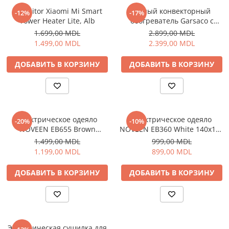
Incalzitor Xiaomi Mi Smart
Умный конвекторный
Личный уход
-12%
-17%
Tower Heater Lite, Alb
обогреватель Garsaco с
Машинки для стрижки
Алексой, 1500 Вт, Белый
1.699,00 MDL
2.899,00 MDL
Напольные весы
1.499,00 MDL
2.399,00 MDL
Плойки и утюжки
ДОБАВИТЬ В КОРЗИНУ
ДОБАВИТЬ В КОРЗИНУ
Фен щетки для волос
Фены для волос
Электрические зубные щётки и
ирригаторы
Электробритвы
Электрическое одеяло
Электрическое одеяло
-20%
-10%
NOVEEN EB655 Brown
NOVEEN EB360 White 140x160
Уход за домом
180x130 см
см
1.499,00 MDL
999,00 MDL
Аппараты и Роботы для Мытья
1.199,00 MDL
899,00 MDL
Окон
Паровые очистители
ДОБАВИТЬ В КОРЗИНУ
ДОБАВИТЬ В КОРЗИНУ
Портативные пылесосы
Пылесосы
Роботы пылесосы
Уход за одеждой
Электрическая сушилка для