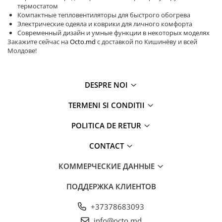
термостатом
Чехлы для дорожных сумок
Компактные тепловентиляторы для быстрого обогрева
Электрические одеяла и коврики для личного комфорта
Транспорт
Современный дизайн и умные функции в некоторых моделях
Электросамокаты
Закажите сейчас на
Octo.md
с доставкой по Кишинёву и всей
Молдове!
Электроника
Телефоны
Смартфоны
DESPRE NOI
Аксессуары для Телефонов
TERMENI SI CONDITII
Гаджеты
Аксессуары для Часов
POLITICA DE RETUR
Дроны
CONTACT
Рации и Радиостанции Walkie
Talkie
КОММЕРЧЕСКИЕ ДАННЫЕ
Смарт Трекеры
Умные часы
ПОДДЕРЖКА КЛИЕНТОВ
Умные часы для детей
+37378683093
Фитнес Браслеты
info@octo.md