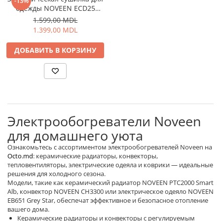
-13%
одежды NOVEEN ECD25
Отпариватель для одежды
90x53x35,5 см с функцией
1.599,00 MDL
Утюги
таймера
1.399,00 MDL
Детские Игрушки
Самокаты для детей
ДОБАВИТЬ В КОРЗИНУ
Музыкальные Инструменты
Мебель
Кресла
Офисные Стулья
Электрообогреватели Noveen
Геймерские кресла
для домашнего уюта
Столы
Ознакомьтесь с ассортиментом электрообогревателей Noveen на
Игровые столы
Octo.md
: керамические радиаторы, конвекторы,
Офисные столы
тепловентиляторы, электрические одеяла и коврики — идеальные
Спорт и отдых
решения для холодного сезона.
Модели, такие как керамический радиатор NOVEEN PTC2000 Smart
Дорожные сумки
Alb, конвектор NOVEEN CH3300 или электрическое одеяло NOVEEN
EB651 Grey Star, обеспечат эффективное и безопасное отопление
Рюкзак
вашего дома.
Термосумки
Керамические радиаторы и конвекторы с регулируемым