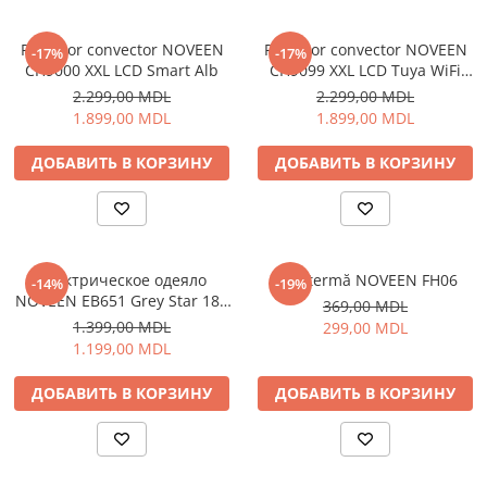
Климатизация
Radiator convector NOVEEN
Radiator convector NOVEEN
-17%
-17%
Вентиляторы
CH9000 XXL LCD Smart Alb
CH9099 XXL LCD Tuya WiFi
Кондиционеры
Smart Alb
2.299,00 MDL
2.299,00 MDL
Нагреватели воды
1.899,00 MDL
1.899,00 MDL
Обогреватели
ДОБАВИТЬ В КОРЗИНУ
ДОБАВИТЬ В КОРЗИНУ
Очистители и увлажнители
воздуха
Кухонная бытовая техника
Блендеры
Электрическое одеяло
Aerotermă NOVEEN FH06
-14%
-19%
Кофеварки
NOVEEN EB651 Grey Star 180
369,00 MDL
Микроволновые печи
x 130 cm
1.399,00 MDL
299,00 MDL
Тостеры
1.199,00 MDL
Фритюрницы
ДОБАВИТЬ В КОРЗИНУ
ДОБАВИТЬ В КОРЗИНУ
Хлебопечки
Электрические печи
Электрогрили
Электрочайники