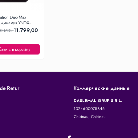
tation Duo Max
h динамик YNDX-
D, Красный
11.799,00
00 MDL
авить в корзину
 de Retur
Коммерческие данные
DASLEMAL GRUP S.R.L.
1024600078846
Chisinau, Chisinau