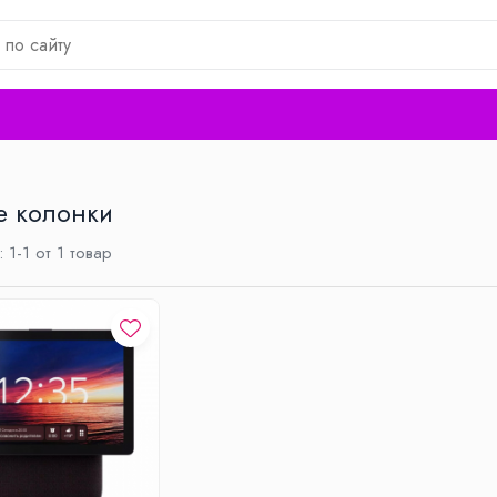
е колонки
:
1-
1
от
1
товар