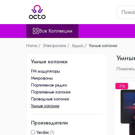
Все Коллекции
Все Коллекции
Компьютеры
Настольный ПК
Home /
Электроника /
Аудио /
Умные колонки
Комплектующие ПК
Умны
Периферия
Умные колонки
Хранение данных
Показать
FM модуляторы
Ноутбуки
Микрофоны
Ноутбуки
Портативное радио
-7%
Аксессуары для Ноутбуков
Портативные колонки
Планшеты
Проводные колонки
Умные колонки
Планшеты
Аксессуары для Планшетов
Производители
Дом и Сад
Камеры видеонаблюдения
Yandex
(1)