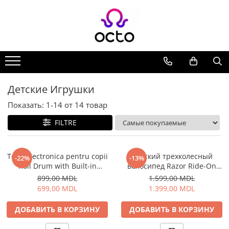
Все Коллекции
Компьютеры
Настольный ПК
Комплектующие ПК
Детские Игрушки
Периферия
Показать:
1-
14
от
14
товар
Хранение данных
FILTRE
Ноутбуки
Ноутбуки
Аксессуары для Ноутбуков
Toba electronica pentru copii
Детский трехколесный
-22%
-13%
Roll Drum with Built-in
велосипед Razor Ride-On
Планшеты
Speakers Bluetooth, 7 pads
FlashRider 360, красный 23L
899,00 MDL
1.599,00 MDL
Планшеты
Intl
699,00 MDL
1.399,00 MDL
Аксессуары для Планшетов
Дом и Сад
ДОБАВИТЬ В КОРЗИНУ
ДОБАВИТЬ В КОРЗИНУ
Камеры видеонаблюдения