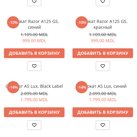
Освещение
Антибактериальные лампы
Самокат Razor A125 GS,
Самокат Razor A125 GS,
-10%
-10%
Декоративное освещение
синий
красный
Инсектицидные лампы
1.109,00 MDL
1.109,00 MDL
Лампы
999,00 MDL
999,00 MDL
Умный дом
ДОБАВИТЬ В КОРЗИНУ
ДОБАВИТЬ В КОРЗИНУ
Автотовары и Автоаксессуары
Аксессуары для Мойки Авто
Видеорегистраторы
Зеркала
Самокат A5 Lux, Black Label
Самокат A5 Lux, синий
-14%
-14%
Инструменты и оборудование
2.099,00 MDL
2.099,00 MDL
1.799,00 MDL
1.799,00 MDL
Номер на лобовом стекле
Портативные Автомобильные
ДОБАВИТЬ В КОРЗИНУ
ДОБАВИТЬ В КОРЗИНУ
Компрессоры
Портативные пылесосы
Бытовая техника