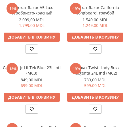
Климатизация
Самокат Razor A5 Lux,
Самокат Razor California
-14%
-19%
серебристо-красный
Longboard, голубой
Вентиляторы
2.099,00 MDL
1.549,00 MDL
Кондиционеры
1.799,00 MDL
1.249,00 MDL
Нагреватели воды
ДОБАВИТЬ В КОРЗИНУ
ДОБАВИТЬ В КОРЗИНУ
Обогреватели
Очистители и увлажнители
воздуха
Кухонная бытовая техника
Блендеры
Самокат Jr Lil Tek Blue 23L Intl
Самокат Twisti Lady Buzz
-18%
-19%
(MC3)
Magenta 24L Intl (MC2)
Кофеварки
849,00 MDL
739,00 MDL
Микроволновые печи
699,00 MDL
599,00 MDL
Тостеры
Фритюрницы
ДОБАВИТЬ В КОРЗИНУ
ДОБАВИТЬ В КОРЗИНУ
Хлебопечки
Электрические печи
Электрогрили
Электрочайники