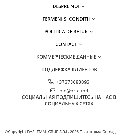
Отпариватель для одежды
DESPRE NOI
Утюги
TERMENI SI CONDITII
Детские Игрушки
Самокаты для детей
POLITICA DE RETUR
Музыкальные Инструменты
CONTACT
Мебель
КОММЕРЧЕСКИЕ ДАННЫЕ
Кресла
Офисные Стулья
ПОДДЕРЖКА КЛИЕНТОВ
Геймерские кресла
+37378683093
Столы
info@octo.md
Игровые столы
СОЦИАЛЬНАЯ
ПОДПИШИТЕСЬ НА НАС В
Офисные столы
СОЦИАЛЬНЫХ СЕТЯХ
Спорт и отдых
Дорожные сумки
Рюкзак
©Copyright DASLEMAL GRUP S.R.L. 2026
Платформа Gomag
Термосумки