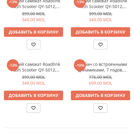
Детский самокат Roadlink
Детский самокат Roadlink
-13%
-13%
Push Scooter QY-S012,
Push Scooter QY-S012,
Личный уход
голубой
Зеленый
399,00 MDL
399,00 MDL
Машинки для стрижки
349,00 MDL
349,00 MDL
Напольные весы
Плойки и утюжки
ДОБАВИТЬ В КОРЗИНУ
ДОБАВИТЬ В КОРЗИНУ
Фен щетки для волос
Фены для волос
Электрические зубные щётки и
ирригаторы
Детский самокат Roadlink
Барабан со встроенными
-13%
-10%
Электробритвы
Push Scooter QY-S012,
динамиками, 7 пэдов,
красный
электронный, радужного
Уход за домом
399,00 MDL
776,00 MDL
цвета
349,00 MDL
699,00 MDL
Аппараты и Роботы для Мытья
Окон
ДОБАВИТЬ В КОРЗИНУ
ДОБАВИТЬ В КОРЗИНУ
Паровые очистители
Портативные пылесосы
Пылесосы
Роботы пылесосы
Уход за одеждой