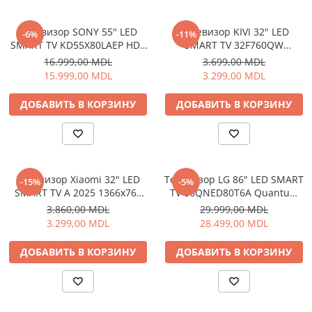
Климатизация
Tелевизор SONY 55" LED
Tелевизор KIVI 32" LED
-6%
-11%
Вентиляторы
SMART TV KD55X80LAEP HDR
SMART TV 32F760QW
Кондиционеры
4K 3840x2160 Google TV
1920x1080 FHD Android TV
16.999,00 MDL
3.699,00 MDL
Чёрный
Белый
Нагреватели воды
15.999,00 MDL
3.299,00 MDL
Обогреватели
ДОБАВИТЬ В КОРЗИНУ
ДОБАВИТЬ В КОРЗИНУ
Очистители и увлажнители
воздуха
Кухонная бытовая техника
Блендеры
Tелевизор Xiaomi 32" LED
Tелевизор LG 86" LED SMART
-15%
-5%
Кофеварки
SMART TV A 2025 1366x768
TV 86QNED80T6A Quantum
Микроволновые печи
HD Android TV Чёрный
Dot NanoCell 4K 3840 x 2160
3.860,00 MDL
29.999,00 MDL
Тостеры
webOS Чёрный
3.299,00 MDL
28.499,00 MDL
Фритюрницы
ДОБАВИТЬ В КОРЗИНУ
ДОБАВИТЬ В КОРЗИНУ
Хлебопечки
Электрические печи
Электрогрили
Электрочайники