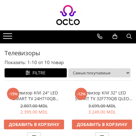
Все Коллекции
Компьютеры
Настольный ПК
Комплектующие ПК
Телевизоры
Периферия
Показать:
1-
10
от
10
товар
Хранение данных
FILTRE
Ноутбуки
Ноутбуки
Аксессуары для Ноутбуков
Tелевизор KIVI 24" LED
Tелевизор KIVI 32" LED
-15%
-12%
SMART TV 24H710QB
SMART TV 32F770QB QLED
Планшеты
1366x768 HD Google TV
1920x1080 FHD Android TV
2.807,00 MDL
3.699,00 MDL
Планшеты
Чёрный
Чёрный
2.399,00 MDL
3.249,00 MDL
Аксессуары для Планшетов
Дом и Сад
ДОБАВИТЬ В КОРЗИНУ
ДОБАВИТЬ В КОРЗИНУ
Камеры видеонаблюдения