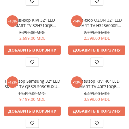
Освещение
Антибактериальные лампы
Tелевизор KIVI 32" LED
Tелевизор OZON 32" LED
-18%
-14%
Декоративное освещение
SMART TV 32H710QB
SMART TV H32S6000R
Инсектицидные лампы
1366x768 HD Google TV
1366x768 HD Android TV
3.299,00 MDL
2.799,00 MDL
Лампы
Чёрный
Чёрный
2.699,00 MDL
2.399,00 MDL
Умный дом
ДОБАВИТЬ В КОРЗИНУ
ДОБАВИТЬ В КОРЗИНУ
Автотовары и Автоаксессуары
Аксессуары для Мойки Авто
Видеорегистраторы
Зеркала
Tелевизор Samsung 32" LED
Tелевизор KIVI 40" LED
-12%
-13%
SMART TV QE32LS03CBUXUA
SMART TV 40F710QB
Инструменты и оборудование
The Frame QLED 1920x1080
1920x1080 FHD Google TV
10.499,00 MDL
4.499,00 MDL
Номер на лобовом стекле
Tizen OS FHD Чёрный
Чёрный
9.199,00 MDL
3.899,00 MDL
Портативные Автомобильные
Компрессоры
ДОБАВИТЬ В КОРЗИНУ
ДОБАВИТЬ В КОРЗИНУ
Портативные пылесосы
Бытовая техника