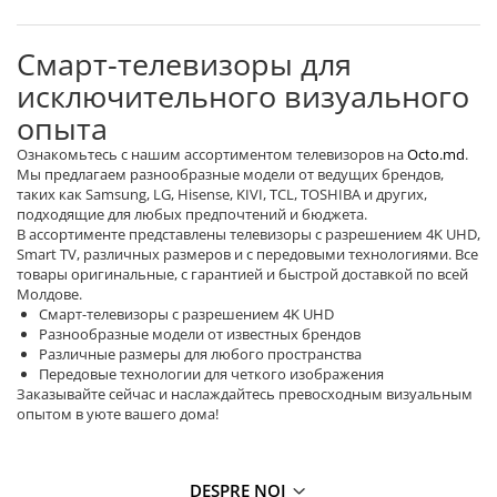
Личный уход
Смарт-телевизоры для
Машинки для стрижки
исключительного визуального
Напольные весы
Плойки и утюжки
опыта
Фен щетки для волос
Ознакомьтесь с нашим ассортиментом телевизоров на
Octo.md
.
Фены для волос
Мы предлагаем разнообразные модели от ведущих брендов,
таких как Samsung, LG, Hisense, KIVI, TCL, TOSHIBA и других,
Электрические зубные щётки и
подходящие для любых предпочтений и бюджета.
ирригаторы
В ассортименте представлены телевизоры с разрешением 4K UHD,
Электробритвы
Smart TV, различных размеров и с передовыми технологиями. Все
товары оригинальные, с гарантией и быстрой доставкой по всей
Уход за домом
Молдове.
Смарт-телевизоры с разрешением 4K UHD
Аппараты и Роботы для Мытья
Разнообразные модели от известных брендов
Окон
Различные размеры для любого пространства
Паровые очистители
Передовые технологии для четкого изображения
Заказывайте сейчас и наслаждайтесь превосходным визуальным
Портативные пылесосы
опытом в уюте вашего дома!
Пылесосы
Роботы пылесосы
Уход за одеждой
DESPRE NOI