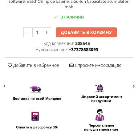
software: watchOS Tip de baterie: Litiu-Ion Capacitate acumulator:
Пылесосы
mAh
Роботы пылесосы
В НАЛИЧИИ
Уход за одеждой
Отпариватель для одежды
ДОБАВИТЬ В КОРЗИНУ
Утюги
Код коллекции:
208545
Нужна помощь?
+37378683093
Добавить в избранное
Спросите информацию
Широкий ассортимент
Доставка по всей Молдове
продукции
Персональное
Оплата в рассрочку 0%
консультирование