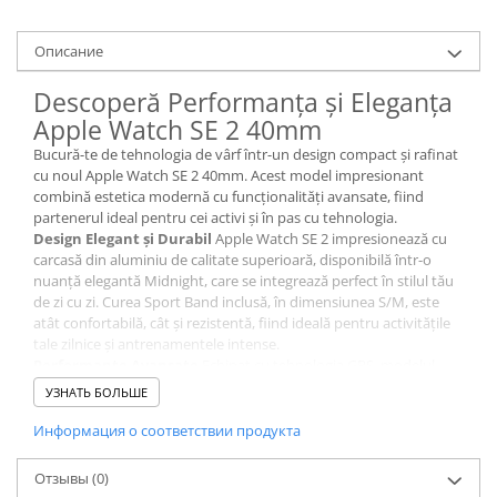
Oписание
Descoperă Performanța și Eleganța
Apple Watch SE 2 40mm
Bucură-te de tehnologia de vârf într-un design compact și rafinat
cu noul Apple Watch SE 2 40mm. Acest model impresionant
combină estetica modernă cu funcționalități avansate, fiind
partenerul ideal pentru cei activi și în pas cu tehnologia.
Design Elegant și Durabil
Apple Watch SE 2 impresionează cu
carcasă din aluminiu de calitate superioară, disponibilă într-o
nuanță elegantă Midnight, care se integrează perfect în stilul tău
de zi cu zi. Curea Sport Band inclusă, în dimensiunea S/M, este
atât confortabilă, cât și rezistentă, fiind ideală pentru activitățile
tale zilnice și antrenamentele intense.
Performanțe Avansate
Echipat cu tehnologia GPS, modelul
MR9X3 îți oferă posibilitatea de a urmări precis activitățile
УЗНАТЬ БОЛЬШЕ
sportive și rutinele de fitness fără a fi nevoie să ai mereu telefonul
la tine. Ecranul Retina cu tehnologie Force Touch aduce claritate
Информация о соответствии продукта
maximă și răspunsuri rapide, permițându-ți să navighezi ușor
prin aplicațiile favorite și să monitorizezi sănătatea și
Отзывы
(0)
performanța ta.