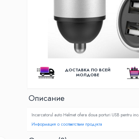
Освещение
Антибактериальные лампы
Декоративное освещение
Инсектицидные лампы
Лампы
Умный дом
Автотовары и Автоаксессуары
Аксессуары для Мойки Авто
ДОСТАВКА ПО ВСЕЙ
Видеорегистраторы
МОЛДОВЕ
Зеркала
Инструменты и оборудование
Oписание
Номер на лобовом стекле
Портативные Автомобильные
Incarcatorul auto Helmet ofera doua porturi USB pentru incar
Компрессоры
Информация о соответствии продукта
Портативные пылесосы
Бытовая техника