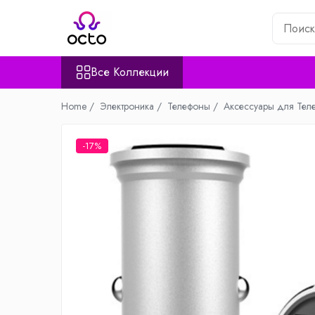
Все Коллекции
Все Коллекции
Компьютеры
Настольный ПК
Home /
Электроника /
Телефоны /
Аксессуары для Тел
Комплектующие ПК
Периферия
-17%
Хранение данных
Ноутбуки
Ноутбуки
Аксессуары для Ноутбуков
Планшеты
Планшеты
Аксессуары для Планшетов
Дом и Сад
Камеры видеонаблюдения