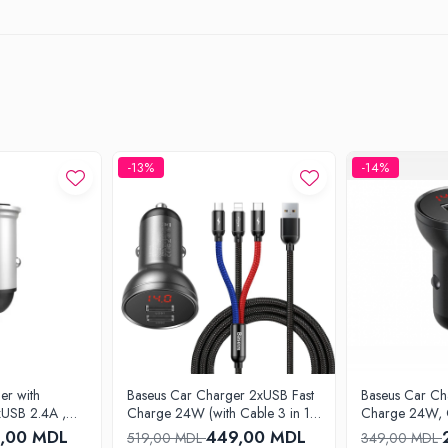
-13%
-14%
er with
Baseus Car Charger 2xUSB Fast
Baseus Car Ch
xUSB 2.4A ,
Charge 24W (with Cable 3 in 1),
Charge 24W, 
Black Suit Grey
9,00 MDL
449,00 MDL
519,00 MDL
349,00 MDL