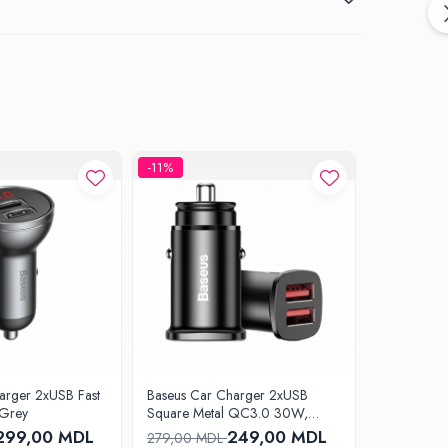
-11%
-17%
arger 2xUSB Fast
Baseus Car Charger 2xUSB
NZ11 Guid
Grey
Square Metal QC3.0 30W,
charger
Black
299,00 MDL
249,00 MDL
279,00 MDL
359,00 M