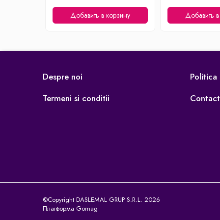
Личный уход
Добавить в корзину
Добавить в
Машинки для стрижки
Напольные весы
Плойки и утюжки
Фен щетки для волос
Фены для волос
Despre noi
Politica
Электрические зубные щётки и
ирригаторы
Termeni si conditii
Contact
Электробритвы
Уход за домом
Аппараты и Роботы для Мытья Окон
Паровые очистители
Портативные пылесосы
Пылесосы
Роботы пылесосы
Уход за одеждой
©Copyright DASLEMAL GRUP S.R.L. 2026
Платформа Gomag
Отпариватель для одежды