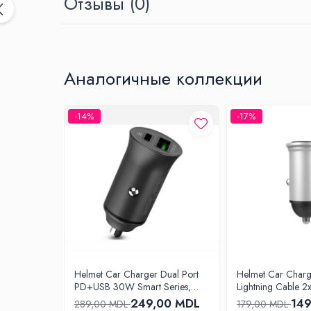
Отзывы
(0)
Климатизация
Вентиляторы
Кондиционеры
Аналогичные коллекции
Нагреватели воды
Обогреватели
Очистители и увлажнители воздуха
-14%
-17%
Кухонная бытовая техника
Блендеры
Кофеварки
Микроволновые печи
Тостеры
Фритюрницы
Хлебопечки
Электрические печи
Helmet Car Charger Dual Port
Helmet Car Charg
Электрогрили
PD+USB 30W Smart Series,
Lightning Cable 2
Электрочайники
Black
Silver
249,00 MDL
14
289,00 MDL
179,00 MDL