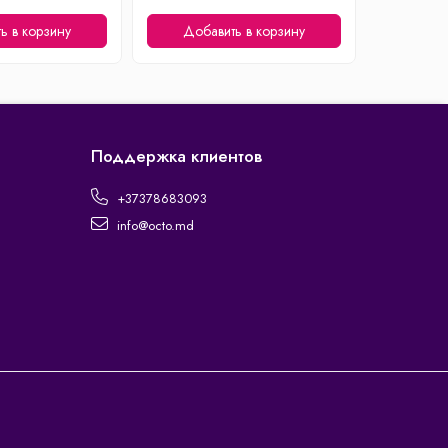
ь в корзину
Добавить в корзину
Доба
Поддержка клиентов
+37378683093
info@octo.md