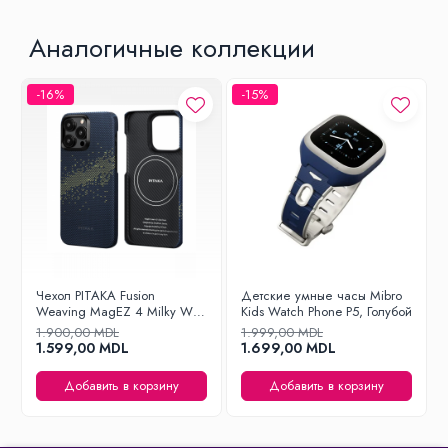
Аналогичные коллекции
-16%
-15%
Чехол PITAKA Fusion
Детские умные часы Mibro
Weaving MagEZ 4 Milky Way
Kids Watch Phone P5, Голубой
Galaxy для iPhone15 Pro
1.900,00 MDL
1.999,00 MDL
1.599,00 MDL
1.699,00 MDL
Добавить в корзину
Добавить в корзину