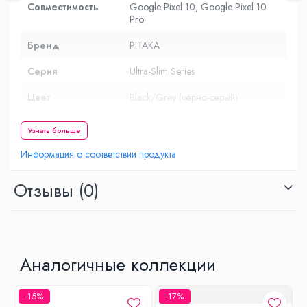
Совместимость
Google Pixel 10, Google Pixel 10
Pro
Бренд
PITAKA
Серия
Ultra-Slim Series
Цвет
Black/Grey (чёрно-серый)
Материал
Арамидное волокно (премиум-
Узнать больше
класс)
Информация о соответствии продукта
Тип чехла
Жёсткий задний чехол (rear cover),
ультратонкий
Отзывы
(0)
Беспроводная
Да, полностью совместим с
зарядка
беспроводной зарядкой
Защита от
Да – надёжная защита от
царапин
повседневных повреждений
Аналогичные коллекции
Антиотпечатковое
Да – матовая поверхность с
покрытие
приятным сцеплением
-15%
-17%