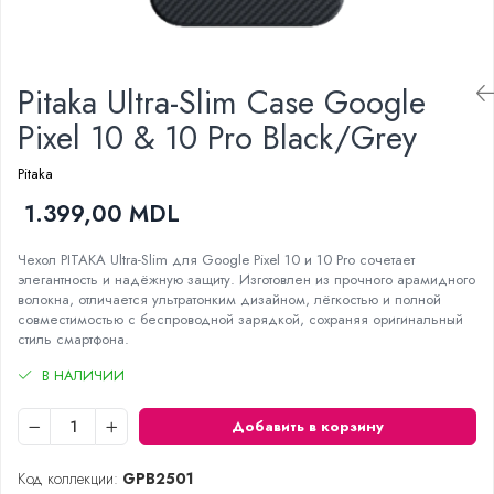
Проекторы
Электрогрили
Телевизоры
Электрочайники
Аудио
Личный уход
Pitaka Ultra-Slim Case Google
FM модуляторы
Машинки для стрижки
Микрофоны
Pixel 10 & 10 Pro Black/Grey
Напольные весы
Портативное радио
Pitaka
Плойки и утюжки
Портативные колонки
Фен щетки для волос
1.399,00 MDL
Проводные колонки
Фены для волос
Умные колонки
Чехол PITAKA Ultra-Slim для Google Pixel 10 и 10 Pro сочетает
Электрические зубные щётки и
Гейминг
элегантность и надёжную защиту. Изготовлен из прочного арамидного
ирригаторы
волокна, отличается ультратонким дизайном, лёгкостью и полной
Аксессуары и Игровые Товары
Электробритвы
совместимостью с беспроводной зарядкой, сохраняя оригинальный
Игровые консоли
стиль смартфона.
Уход за домом
Игры для консолей и ПК
Аппараты и Роботы для Мытья Окон
В НАЛИЧИИ
Сетевое оборудование
Паровые очистители
Wi-Fi роутеры
Добавить в корзину
Портативные пылесосы
Адаптеры
Пылесосы
Код коллекции:
GPB2501
Роботы пылесосы