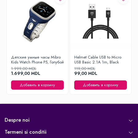
Толщина
Около 0.9–1.0 мм
Вес
Очень лёгкий – около 12–18 г
Установка
Быстрая установка, точные вырезы
под порты и кнопки
Защита углов и
Да – дополнительная защита от
краёв
лёгких ударов и падений
Детские умные часы Mibro
Helmet Cable USB to Micro
Совместимость с
Да – не мешает установке
Kids Watch Phone P5, Голубой
USB Basic 2.1A 1m, Black
плёнкой/стеклом
защитных аксессуаров
1.999,00 MDL
119,00 MDL
1.699,00 MDL
99,00 MDL
Добавить в корзину
Добавить в корзину
Despre noi
Termeni si conditii