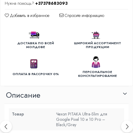
Нужна помощь?
+37378683093
Уход за одеждой
Добавить в избранное
Спросите информацию
Отпариватель для одежды
Утюги
ДОСТАВКА ПО ВСЕЙ
ШИРОКИЙ АССОРТИМЕНТ
МОЛДОВЕ
ПРОДУКЦИИ
ПЕРСОНАЛЬНОЕ
ОПЛАТА В РАССРОЧКУ 0%
КОНСУЛЬТИРОВАНИЕ
Oписание
Товар
Чехол PITAKA Ultra-Slim для
Google Pixel 10 и 10 Pro –
Black/Grey