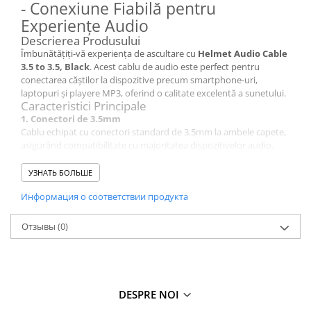
- Conexiune Fiabilă pentru
Experiențe Audio
Descrierea Produsului
Îmbunătățiți-vă experiența de ascultare cu
Helmet Audio Cable
3.5 to 3.5, Black
. Acest cablu de audio este perfect pentru
conectarea căștilor la dispozitive precum smartphone-uri,
laptopuri și playere MP3, oferind o calitate excelentă a sunetului.
Caracteristici Principale
1. Conectori de 3.5mm
Cablu echipat cu conectori standard de 3.5mm la ambele capete,
asigurând compatibilitate cu majoritatea dispozitivelor audio.
2. Calitate Audio Superioară
Proiectat pentru a oferi un sunet clar și detaliat, acest cablu
УЗНАТЬ БОЛЬШЕ
garantează o experiență audio plăcută, fie că ascultați muzică,
Информация о соответствии продукта
vizionați filme sau jucați jocuri.
3. Design Durabil
Construcția robustă și materialele de calitate superioară asigură
Отзывы
(0)
durabilitate și rezistență la uzură, oferind o utilizare îndelungată.
4. Ușor de Utilizat
Instalare rapidă și simplă, fără necesitatea de configurări
suplimentare. Pur și simplu conectați și bucurați-vă de sunetul
preferat.
DESPRE NOI
Avantaje