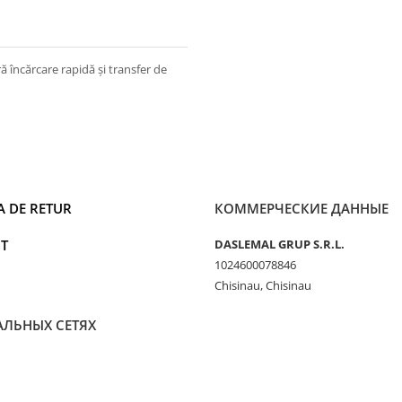
ă încărcare rapidă și transfer de
A DE RETUR
КОММЕРЧЕСКИЕ ДАННЫЕ
T
DASLEMAL GRUP S.R.L.
1024600078846
Chisinau, Chisinau
АЛЬНЫХ СЕТЯХ