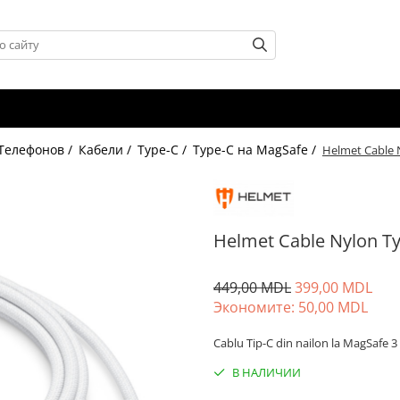
 Телефонов /
Кабели /
Type-C /
Type-C на MagSafe /
Helmet Cable 
Helmet Cable Nylon Ty
449,00 MDL
399,00 MDL
Экономитe:
50,00
MDL
Cablu Tip-C din nailon la MagSafe 3 
В НАЛИЧИИ