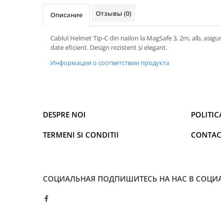
Климатизация
Отзывы
(0)
Oписание
Вентиляторы
Cablul Helmet Tip-C din nailon la MagSafe 3, 2m, alb, asigur
Кондиционеры
date eficient. Design rezistent și elegant.
Нагреватели воды
Информация о соответствии продукта
Обогреватели
Очистители и увлажнители
воздуха
Кухонная бытовая техника
DESPRE NOI
POLITIC
Блендеры
Кофеварки
TERMENI SI CONDITII
CONTAC
Микроволновые печи
Тостеры
Фритюрницы
СОЦИАЛЬНАЯ
ПОДПИШИТЕСЬ НА НАС В СОЦИ
Хлебопечки
Электрические печи
Электрогрили
Электрочайники