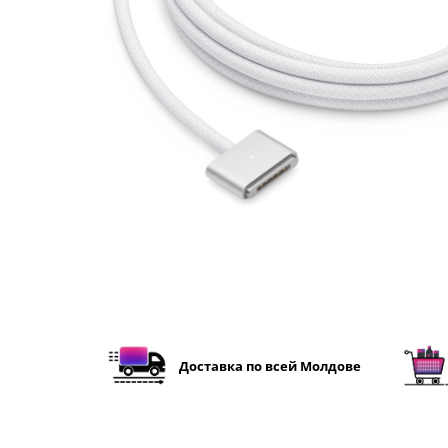
Освещение
Антибактериальные лампы
Декоративное освещение
Инсектицидные лампы
Лампы
Умный дом
Автотовары и Автоаксессуары
Аксессуары для Мойки Авто
Видеорегистраторы
Зеркала
Инструменты и оборудование
Номер на лобовом стекле
Портативные Автомобильные
Доставка по всей Молдове
Компрессоры
Портативные пылесосы
Бытовая техника