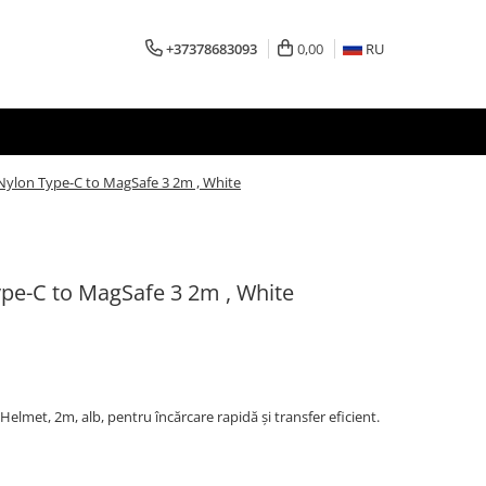
+37378683093
0,00
RU
Nylon Type-C to MagSafe 3 2m , White
pe-C to MagSafe 3 2m , White
Helmet, 2m, alb, pentru încărcare rapidă și transfer eficient.