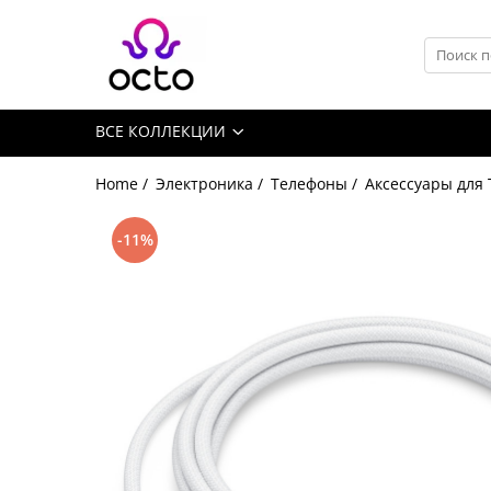
Все Коллекции
Компьютеры
ВСЕ КОЛЛЕКЦИИ
Настольный ПК
Комплектующие ПК
Home /
Электроника /
Телефоны /
Аксессуары для
Периферия
Хранение данных
-11%
Ноутбуки
Ноутбуки
Аксессуары для Ноутбуков
Планшеты
Планшеты
Аксессуары для Планшетов
Дом и Сад
Камеры видеонаблюдения