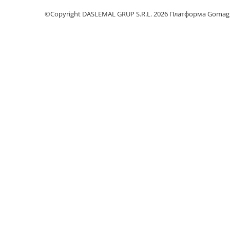
Личный уход
©Copyright DASLEMAL GRUP S.R.L. 2026
Платформа Gomag
Машинки для стрижки
Напольные весы
Плойки и утюжки
Фен щетки для волос
Фены для волос
Электрические зубные щётки и
ирригаторы
Электробритвы
Уход за домом
Аппараты и Роботы для Мытья
Окон
Паровые очистители
Портативные пылесосы
Пылесосы
Роботы пылесосы
Уход за одеждой