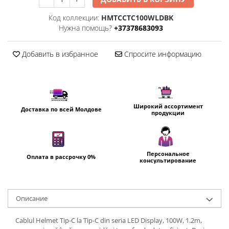
Пылесосы
Код коллекции:
HMTCCTC100WLDBK
Роботы пылесосы
Нужна помощь?
+37378683093
Уход за одеждой
Отпариватель для одежды
Добавить в избранное
Спросите информацию
Утюги
Широкий ассортимент
Доставка по всей Молдове
продукции
Персональное
Оплата в рассрочку 0%
консультирование
Oписание
Cablul Helmet Tip-C la Tip-C din seria LED Display, 100W, 1.2m,