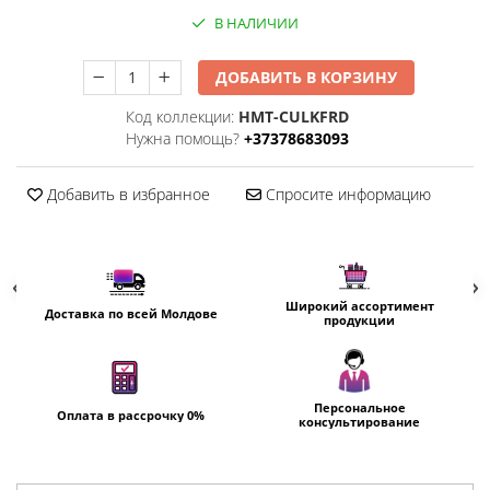
В НАЛИЧИИ
Климатизация
Вентиляторы
ДОБАВИТЬ В КОРЗИНУ
Кондиционеры
Код коллекции:
HMT-CULKFRD
Нагреватели воды
Нужна помощь?
+37378683093
Обогреватели
Очистители и увлажнители
Добавить в избранное
Спросите информацию
воздуха
Кухонная бытовая техника
Блендеры
Кофеварки
Широкий ассортимент
Доставка по всей Молдове
Микроволновые печи
продукции
Тостеры
Фритюрницы
Хлебопечки
Персональное
Оплата в рассрочку 0%
консультирование
Электрические печи
Электрогрили
Электрочайники