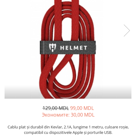
Освещение
Антибактериальные лампы
Декоративное освещение
Инсектицидные лампы
Лампы
Умный дом
Автотовары и Автоаксессуары
Аксессуары для Мойки Авто
Видеорегистраторы
Зеркала
Инструменты и оборудование
Номер на лобовом стекле
129,00 MDL
99,00 MDL
Портативные Автомобильные
Экономитe:
30,00
MDL
Компрессоры
Портативные пылесосы
Cablu plat și durabil din Kevlar, 2.1A, lungime 1 metru, culoare roșie,
compatibil cu dispozitivele Apple și porturile USB.
Бытовая техника