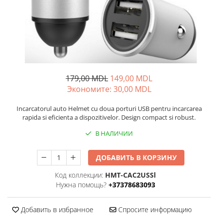
Электрические печи
Проекторы
Электрогрили
Телевизоры
Электрочайники
Аудио
Личный уход
FM модуляторы
Машинки для стрижки
Микрофоны
Напольные весы
Портативное радио
179,00 MDL
149,00 MDL
Плойки и утюжки
Экономитe:
30,00
MDL
Портативные колонки
Фен щетки для волос
Проводные колонки
Incarcatorul auto Helmet cu doua porturi USB pentru incarcarea
Фены для волос
Умные колонки
rapida si eficienta a dispozitivelor. Design compact si robust.
Электрические зубные щётки и
Гейминг
В НАЛИЧИИ
ирригаторы
Аксессуары и Игровые Товары
Электробритвы
Игровые консоли
ДОБАВИТЬ В КОРЗИНУ
Уход за домом
Игры для консолей и ПК
Аппараты и Роботы для Мытья
Код коллекции:
HMT-CAC2USSl
Сетевое оборудование
Окон
Нужна помощь?
+37378683093
Wi-Fi роутеры
Паровые очистители
Адаптеры
Добавить в избранное
Спросите информацию
Портативные пылесосы