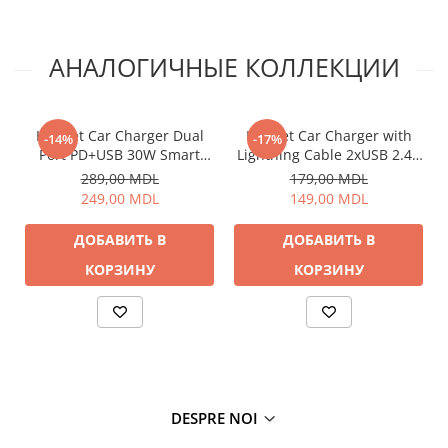
АНАЛОГИЧНЫЕ КОЛЛЕКЦИИ
Helmet Car Charger Dual
Helmet Car Charger with
-14%
-17%
Port PD+USB 30W Smart
Lightning Cable 2xUSB 2.4A
Series, Black
, Silver
289,00 MDL
179,00 MDL
249,00 MDL
149,00 MDL
ДОБАВИТЬ В
ДОБАВИТЬ В
КОРЗИНУ
КОРЗИНУ
DESPRE NOI