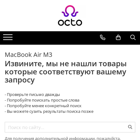
Все Коллекции
Компьютеры
Настольный ПК
Комплектующие ПК
MacBook Air M3
Периферия
Извините, мы не нашли товары
Хранение данных
которые соответствуют вашему
Ноутбуки
запросу
Ноутбуки
Аксессуары для Ноутбуков
- Проверьте письмо дважды
- Попробуйте поискать простые слова
Планшеты
- Попробуйте менее конкретный поиск
Планшеты
- Вы можете сузить результаты поиска позже
Аксессуары для Планшетов
Дом и Сад
Камеры видеонаблюдения
Для получения дополнительной информации, пожалуйста,