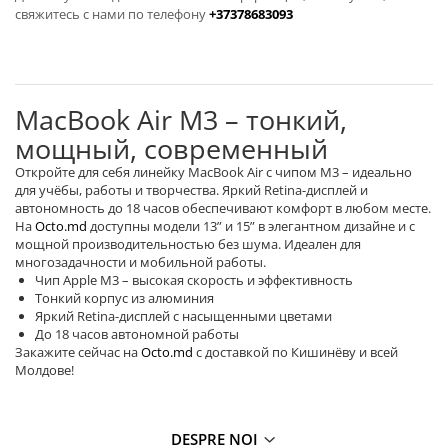
свяжитесь с нами по телефону
+37378683093
Освещение
Антибактериальные лампы
Декоративное освещение
Инсектицидные лампы
MacBook Air M3 – тонкий,
Лампы
мощный, современный
Умный дом
Откройте для себя линейку MacBook Air с чипом M3 – идеально
Автотовары и Автоаксессуары
для учёбы, работы и творчества. Яркий Retina-дисплей и
автономность до 18 часов обеспечивают комфорт в любом месте.
Аксессуары для Мойки Авто
На
Octo.md
доступны модели 13” и 15” в элегантном дизайне и с
Видеорегистраторы
мощной производительностью без шума. Идеален для
многозадачности и мобильной работы.
Зеркала
Чип Apple M3 – высокая скорость и эффективность
Тонкий корпус из алюминия
Инструменты и оборудование
Яркий Retina-дисплей с насыщенными цветами
Номер на лобовом стекле
До 18 часов автономной работы
Закажите сейчас на
Octo.md
с доставкой по Кишинёву и всей
Портативные Автомобильные
Молдове!
Компрессоры
Портативные пылесосы
DESPRE NOI
Бытовая техника