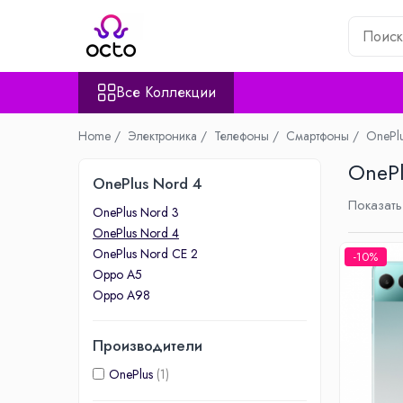
Все Коллекции
Все Коллекции
Компьютеры
Настольный ПК
Home /
Электроника /
Телефоны /
Смартфоны /
OnePl
Комплектующие ПК
OnePl
Периферия
OnePlus Nord 4
Хранение данных
Показать
OnePlus Nord 3
Ноутбуки
OnePlus Nord 4
Ноутбуки
OnePlus Nord CE 2
-10%
Аксессуары для Ноутбуков
Oppo A5
Планшеты
Oppo A98
Планшеты
Производители
Аксессуары для Планшетов
Дом и Сад
OnePlus
(1)
Камеры видеонаблюдения