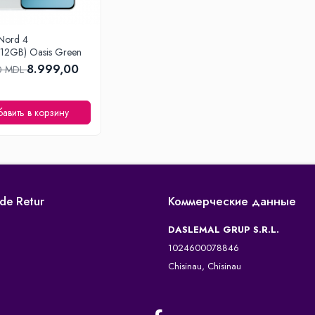
Nord 4
12GB) Oasis Green
8.999,00
0 MDL
авить в корзину
 de Retur
Коммерческие данные
DASLEMAL GRUP S.R.L.
1024600078846
Chisinau, Chisinau