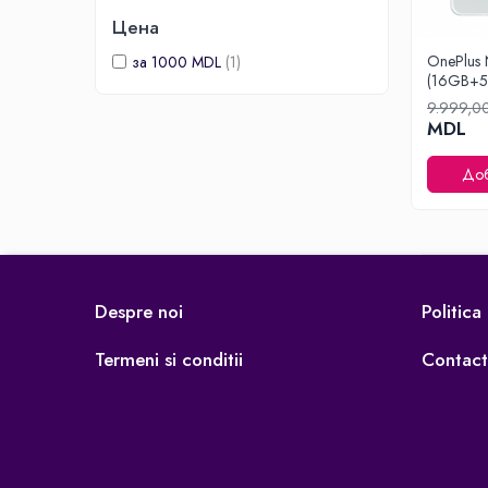
Освещение
Цена
Антибактериальные лампы
OnePlus 
за 1000 MDL
(1)
(16GB+5
Декоративное освещение
9.999,0
Инсектицидные лампы
MDL
Лампы
Умный дом
Доб
Автотовары и Автоаксессуары
Аксессуары для Мойки Авто
Видеорегистраторы
Зеркала
Despre noi
Politica
Инструменты и оборудование
Termeni si conditii
Contact
Номер на лобовом стекле
Портативные Автомобильные
Компрессоры
Портативные пылесосы
Бытовая техника