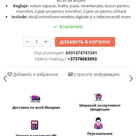
ecran de afișare
Пылесосы
Reglaje:
volum separat, înalte, joase, reverberație, buton pentru
Роботы пылесосы
microfon, 2 jack-uri pentru microfon, 2 jack-uri pentru chitară
Include:
două microfoane wireless digitale și o telecomandă mare
Уход за одеждой
В НАЛИЧИИ
Отпариватель для одежды
Утюги
ДОБАВИТЬ В КОРЗИНУ
Код коллекции:
6931474747341
Нужна помощь?
+37378683093
Добавить в избранное
Спросите информацию
Широкий ассортимент
Доставка по всей Молдове
продукции
Персональное
Оплата в рассрочку 0%