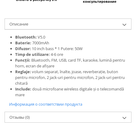
консультирование
Oписание
Bluetooth:
V5.0
Baterie:
7000mAh
Difuzor:
10 inch bass * 1 Putere: 50W
Timp de utilizare:
4-6 ore
Funcții:
Bluetooth, FM, USB, card TF, karaoke, lumină pentru
horn, ecran de afișare
Reglaje:
volum separat, înalte, joase, reverberație, buton
pentru microfon, 2 jack-uri pentru microfon, 2 jack-uri pentru
chitară
Include:
două microfoane wireless digitale și o telecomandă
mare
Информация о соответствии продукта
Отзывы
(0)