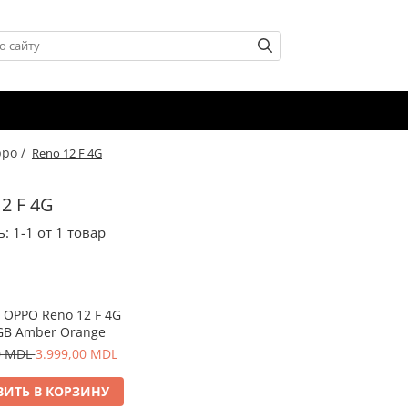
po /
Reno 12 F 4G
2 F 4G
ь:
1-
1
от
1
товар
 OPPO Reno 12 F 4G
GB Amber Orange
0 MDL
3.999,00 MDL
ИТЬ В КОРЗИНУ