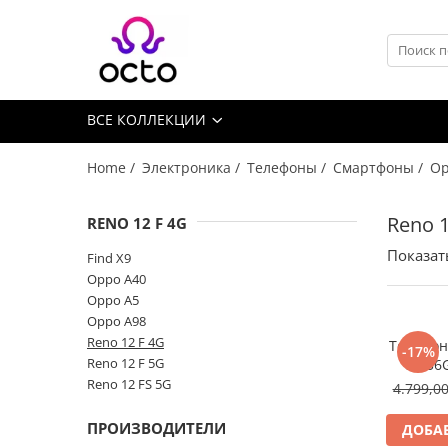
Все Коллекции
Компьютеры
ВСЕ КОЛЛЕКЦИИ
Настольный ПК
Комплектующие ПК
Home /
Электроника /
Телефоны /
Смартфоны /
Op
Периферия
Хранение данных
Reno 1
RENO 12 F 4G
Ноутбуки
Показат
Find X9
Ноутбуки
Oppo A40
Аксессуары для Ноутбуков
Oppo A5
Oppo A98
Планшеты
Reno 12 F 4G
Телефон
-17%
Планшеты
Reno 12 F 5G
8/256
Аксессуары для Планшетов
Reno 12 FS 5G
4.799,0
Дом и Сад
ПРОИЗВОДИТЕЛИ
ДОБАВ
Камеры видеонаблюдения