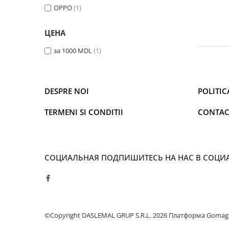
OPPO
(1)
Освещение
Антибактериальные лампы
ЦЕНА
Декоративное освещение
за 1000 MDL
(1)
Инсектицидные лампы
Лампы
Умный дом
DESPRE NOI
POLITIC
Автотовары и Автоаксессуары
Аксессуары для Мойки Авто
TERMENI SI CONDITII
CONTAC
Видеорегистраторы
Зеркала
Инструменты и оборудование
СОЦИАЛЬНАЯ
ПОДПИШИТЕСЬ НА НАС В СОЦИ
Номер на лобовом стекле
Портативные Автомобильные
Компрессоры
Портативные пылесосы
©Copyright DASLEMAL GRUP S.R.L. 2026
Платформа Gomag
Бытовая техника