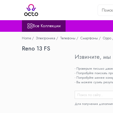
Все Коллекции
Все Коллекции
Компьютеры
Настольный ПК
Home /
Электроника /
Телефоны /
Смартфоны /
Oppo 
Комплектующие ПК
Reno 13 FS
Периферия
Хранение данных
Извините, мы 
Ноутбуки
- Проверьте письмо два
Ноутбуки
- Попробуйте поискать пр
Аксессуары для Ноутбуков
- Попробуйте менее конк
Планшеты
- Вы можете сузить резул
Планшеты
Аксессуары для Планшетов
Дом и Сад
Для получения дополнит
Камеры видеонаблюдения