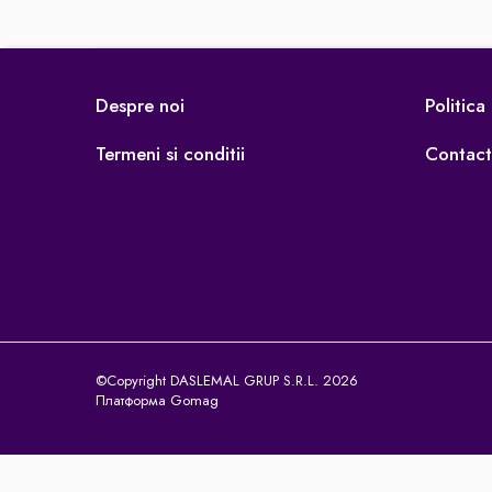
Освещение
Антибактериальные лампы
Декоративное освещение
Despre noi
Politica
Инсектицидные лампы
Лампы
Termeni si conditii
Contact
Умный дом
Автотовары и Автоаксессуары
Аксессуары для Мойки Авто
Видеорегистраторы
Зеркала
Инструменты и оборудование
Номер на лобовом стекле
©Copyright DASLEMAL GRUP S.R.L. 2026
Портативные Автомобильные
Платформа Gomag
Компрессоры
Портативные пылесосы
Бытовая техника