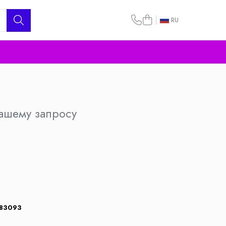
RU
вашему запросу
83093