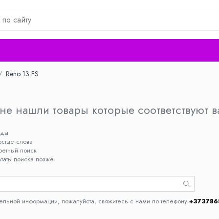
/
Reno 13 FS
не нашли товары которые соответствуют 
жды
остые слова
ретный поиск
ьтаты поиска позже
ельной информации, пожалуйста, свяжитесь с нами по телефону
+373786