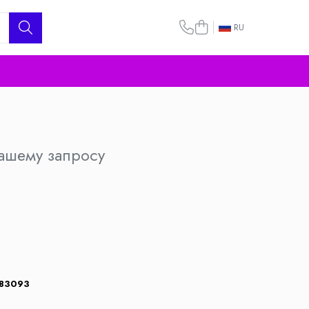
RU
вашему запросу
83093