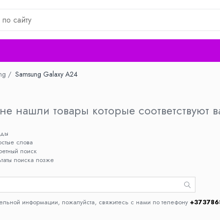
ng /
Samsung Galaxy A24
не нашли товары которые соответствуют 
жды
остые слова
ретный поиск
ьтаты поиска позже
ельной информации, пожалуйста, свяжитесь с нами по телефону
+373786