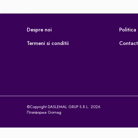
Освещение
Антибактериальные лампы
Декоративное освещение
Despre noi
Politica
Инсектицидные лампы
Лампы
Termeni si conditii
Contact
Умный дом
Автотовары и Автоаксессуары
Аксессуары для Мойки Авто
Видеорегистраторы
Зеркала
Инструменты и оборудование
Номер на лобовом стекле
©Copyright DASLEMAL GRUP S.R.L. 2026
Портативные Автомобильные
Платформа Gomag
Компрессоры
Портативные пылесосы
Бытовая техника