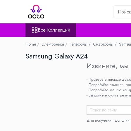
Все Коллекции
Все Коллекции
Компьютеры
Настольный ПК
Home /
Электроника /
Телефоны /
Смартфоны /
Samsu
Комплектующие ПК
Samsung Galaxy A24
Периферия
Хранение данных
Извините, мы 
Ноутбуки
- Проверьте письмо два
Ноутбуки
- Попробуйте поискать пр
Аксессуары для Ноутбуков
- Попробуйте менее конк
Планшеты
- Вы можете сузить резул
Планшеты
Аксессуары для Планшетов
Дом и Сад
Для получения дополнит
Камеры видеонаблюдения