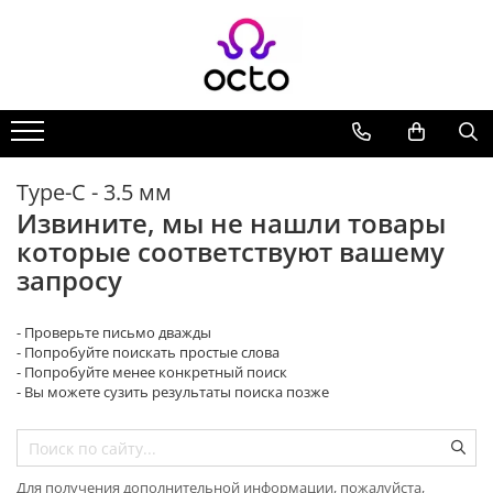
Все Коллекции
Компьютеры
Настольный ПК
Комплектующие ПК
Type-C - 3.5 мм
Периферия
Извините, мы не нашли товары
Хранение данных
которые соответствуют вашему
Ноутбуки
запросу
Ноутбуки
Аксессуары для Ноутбуков
- Проверьте письмо дважды
- Попробуйте поискать простые слова
Планшеты
- Попробуйте менее конкретный поиск
Планшеты
- Вы можете сузить результаты поиска позже
Аксессуары для Планшетов
Дом и Сад
Камеры видеонаблюдения
Для получения дополнительной информации, пожалуйста,