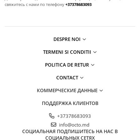
свяжитесь с нами по телефону
+37378683093
Освещение
Антибактериальные лампы
Декоративное освещение
Инсектицидные лампы
DESPRE NOI
Лампы
Умный дом
TERMENI SI CONDITII
Автотовары и Автоаксессуары
POLITICA DE RETUR
Аксессуары для Мойки Авто
Видеорегистраторы
CONTACT
Зеркала
КОММЕРЧЕСКИЕ ДАННЫЕ
Инструменты и оборудование
ПОДДЕРЖКА КЛИЕНТОВ
Номер на лобовом стекле
Портативные Автомобильные
+37378683093
Компрессоры
info@octo.md
Портативные пылесосы
СОЦИАЛЬНАЯ
ПОДПИШИТЕСЬ НА НАС В
СОЦИАЛЬНЫХ СЕТЯХ
Бытовая техника