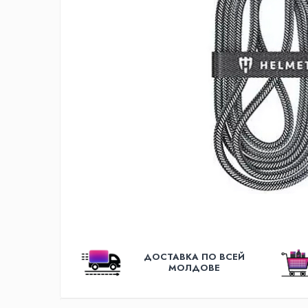
Освещение
Антибактериальные лампы
Декоративное освещение
Инсектицидные лампы
Лампы
Умный дом
Автотовары и Автоаксессуары
Аксессуары для Мойки Авто
Видеорегистраторы
Зеркала
Инструменты и оборудование
Номер на лобовом стекле
Портативные Автомобильные
ДОСТАВКА ПО ВСЕЙ
Компрессоры
МОЛДОВЕ
Портативные пылесосы
Бытовая техника