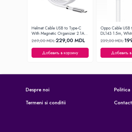
Личный уход
Машинки для стрижки
Напольные весы
Плойки и утюжки
Helmet Cable USB to Type-C
Oppo Cable USB 
Фен щетки для волос
With Magnetic Organizer 2.1A
DL143 1.5m, Whit
1m, White
229,00 MDL
19
Фены для волос
269,00 MDL
239,00 MDL
Электрические зубные щётки и
Добавить в корзину
Добавить в
ирригаторы
Электробритвы
Уход за домом
Аппараты и Роботы для Мытья Окон
Паровые очистители
Despre noi
Politica
Портативные пылесосы
Пылесосы
Termeni si conditii
Contact
Роботы пылесосы
Уход за одеждой
Отпариватель для одежды