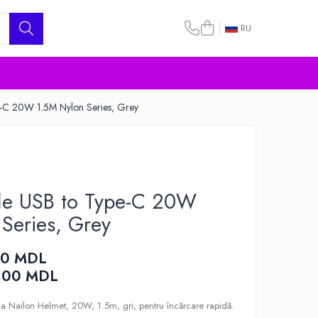
RU
-C 20W 1.5M Nylon Series, Grey
le USB to Type-C 20W
Series, Grey
00 MDL
,00
MDL
ia Nailon Helmet, 20W, 1.5m, gri, pentru încărcare rapidă.