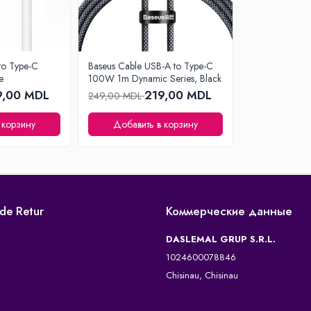
to Type-C
Baseus Cable USB-A to Type-C
e
100W 1m Dynamic Series, Black
9,00 MDL
219,00 MDL
249,00 MDL
 корзину
Добавить в корзину
 de Retur
Коммерческие данные
DASLEMAL GRUP S.R.L.
1024600078846
Chisinau, Chisinau