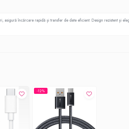
 asigură încărcare rapidă și transfer de date eficient. Design rezistent și ele
-12%