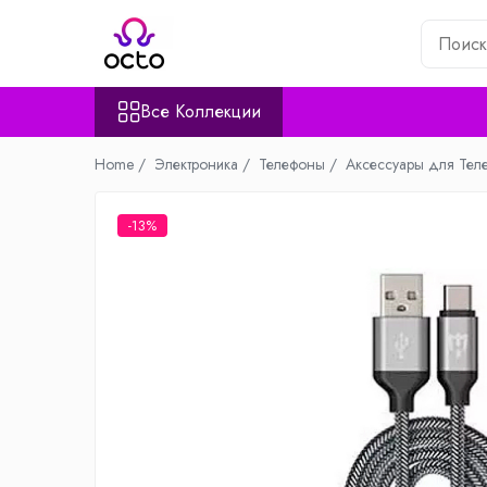
Все Коллекции
Все Коллекции
Компьютеры
Настольный ПК
Home /
Электроника /
Телефоны /
Аксессуары для Тел
Комплектующие ПК
Периферия
-13%
Хранение данных
Ноутбуки
Ноутбуки
Аксессуары для Ноутбуков
Планшеты
Планшеты
Аксессуары для Планшетов
Дом и Сад
Камеры видеонаблюдения