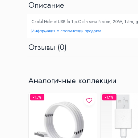
Oписание
Климатизация
Вентиляторы
Cablul Helmet USB la Tip-C din seria Nailon, 20W, 1.5m, gri,
Кондиционеры
Информация о соответствии продукта
Нагреватели воды
Обогреватели
Отзывы
(0)
Очистители и увлажнители воздуха
Кухонная бытовая техника
Блендеры
Кофеварки
Аналогичные коллекции
Микроволновые печи
Тостеры
-15%
-17%
Фритюрницы
Хлебопечки
Электрические печи
Электрогрили
Электрочайники