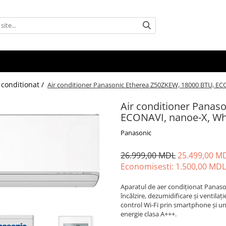
 conditionat /
Air conditioner Panasonic Etherea Z50ZKEW, 18000 BTU, EC
Air conditioner Panas
ECONAVI, nanoe-X, Wh
Panasonic
26.999,00 MDL
25.499,00 M
Economisesti:
1.500,00
MDL
Aparatul de aer condiționat Panasoni
încălzire, dezumidificare și ventilaț
control Wi-Fi prin smartphone și u
energie clasa A+++.