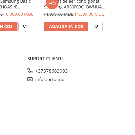
 Samsung Basic
Aparat de aer condiționat
Conditio
-4%
-4%
XHQASI/EU
Samsung AR60F09C1BWNUA,
AR1
9kBTU/h, Alb
DL
10.089,00 MDL
14.999,00 MDL
14.399,00 MDL
16.399,0
N COS
ADAUGA IN COS
ADAUG
SUPORT CLIENTI
+37378683093
info@octo.md