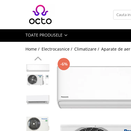
Toate Produsele
Computere
TOATE PRODUSELE
Desktop PC
Componente PC
Home /
Electrocasnice /
Climatizare /
Aparate de aer
Periferice
Stocare Date
-6%
Laptopuri
Notebook
Accesorii Notebook
Tablete
Tablete
Accesorii tablete
Casa si Gradina
Camere de supraveghere