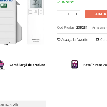
IN STOC
ADAUG
Cod Produs:
235231
Ai nevoie 
Adauga la Favorite
Cere 
Gamă largă de produse
Plata în rate 0
8kBTU/h, Alb