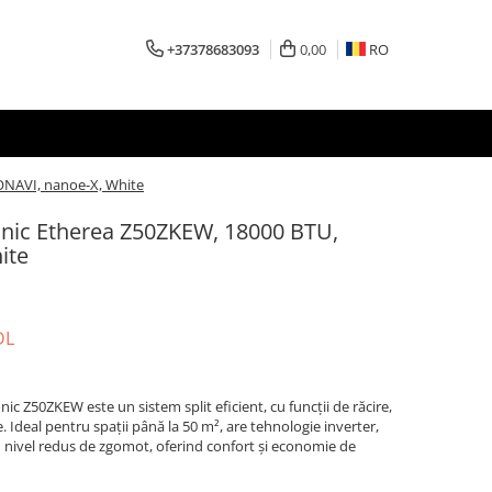
+37378683093
0,00
RO
ONAVI, nanoe-X, White
onic Etherea Z50ZKEW, 18000 BTU,
ite
DL
c Z50ZKEW este un sistem split eficient, cu funcții de răcire,
ie. Ideal pentru spații până la 50 m², are tehnologie inverter,
n nivel redus de zgomot, oferind confort și economie de