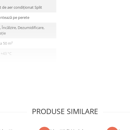
 de aer condiționat Split
ntează pe perete
, Încălzire, Dezumidificare,
ație
la 50 m²
 +43 °C
 +24 °C
PRODUSE SIMILARE
TU/h (5 kW)