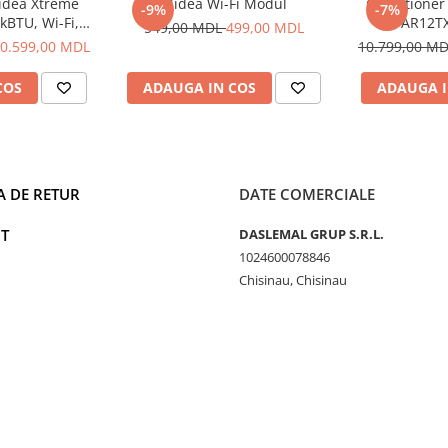
idea Xtreme
Midea Wi-Fi Modul
Conditioner
-9%
-7%
W
kBTU, Wi-Fi,
AR12T
549,00 MDL
499,00 MDL
 R32
0.599,00 MDL
10.799,00 M
COS
ADAUGA IN COS
ADAUGA I
³/h
A DE RETUR
DATE COMERCIALE
T
DASLEMAL GRUP S.R.L.
1024600078846
onic Comfort Cloud
Chisinau, Chisinau