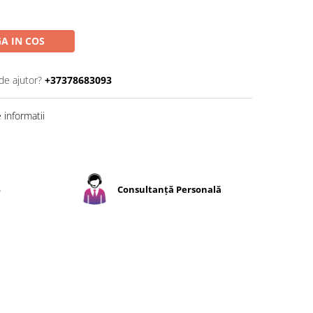
A IN COS
de ajutor?
+37378683093
informatii
%
Consultanță Personală