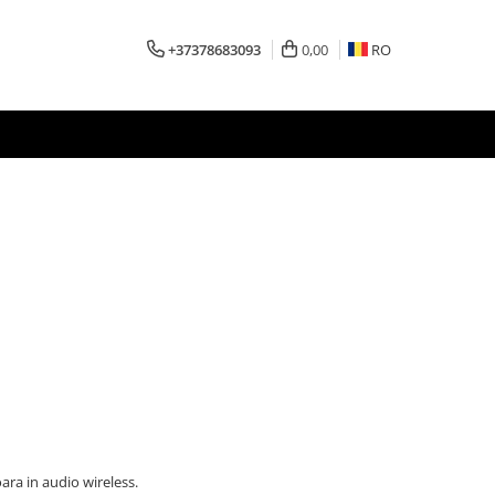
+37378683093
0,00
RO
ara in audio wireless.