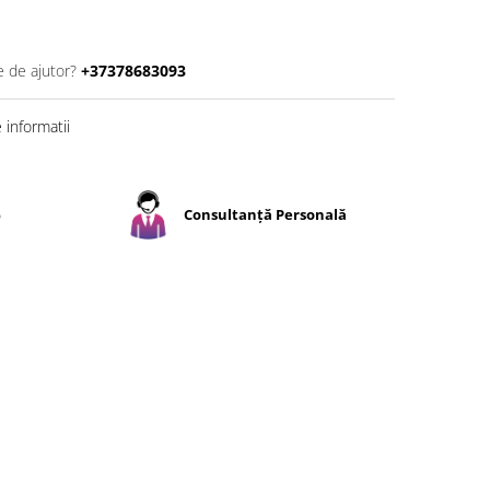
e de ajutor?
+37378683093
informatii
%
Consultanță Personală