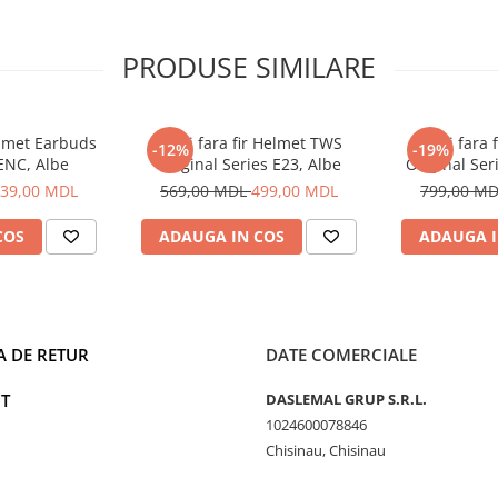
PRODUSE SIMILARE
Helmet Earbuds
Casti fara fir Helmet TWS
Casti fara 
-12%
-19%
ENC, Albe
Original Series E23, Albe
Original Ser
generat
39,00 MDL
569,00 MDL
499,00 MDL
799,00 M
COS
ADAUGA IN COS
ADAUGA I
A DE RETUR
DATE COMERCIALE
T
DASLEMAL GRUP S.R.L.
1024600078846
Chisinau, Chisinau