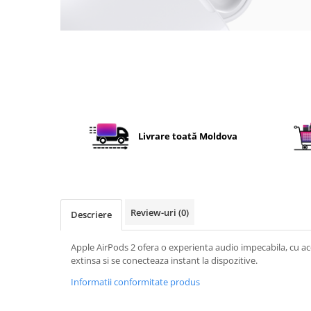
Iluminare
Iluminare decorativa
Lampi
Lampi antibacteriene
Lampi insecticide
Smart Home
Electrocasnice
Livrare toată Moldova
Climatizare
Aparate de aer conditionat
Incalzitoare
Incalzitoare de apa
Review-uri
(0)
Descriere
Purificatoare si Umidificatoare de
aer
Apple AirPods 2 ofera o experienta audio impecabila, cu acc
Ventilatoare
extinsa si se conecteaza instant la dispozitive.
Electrocasnice bucatarie
Informatii conformitate produs
Aparate de cafea
Blendere