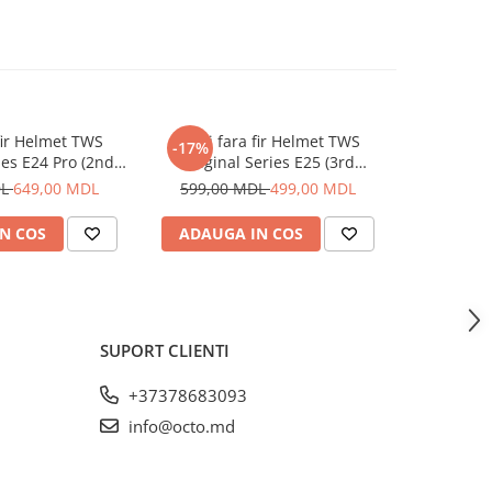
fir Helmet TWS
Casti fara fir Helmet TWS
Casti fara
-17%
-11%
ies E24 Pro (2nd
Original Series E25 (3rd
ion), Albe
generation), Albe
DL
649,00 MDL
599,00 MDL
499,00 MDL
449,00
N COS
ADAUGA IN COS
ADAUG
SUPORT CLIENTI
+37378683093
info@octo.md