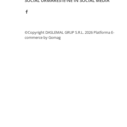
SOCIAL
URMARESTE-NE IN SOCIAL MEDIA
Cantare de podea
Ondulatoare si Placi
Perii de coafat
Periute de dinti electrice si
Irigatoare
©Copyright DASLEMAL GRUP S.R.L. 2026
Platforma E-
Uscatoare de par
commerce by Gomag
Ingrijirea hainelor
Aparate de călcat cu aburi
Fiare de călcat
Electronice
Telefoane
Smartphone
Accesorii Telefoane
Gadgeturi
Accesorii ceasuri
Bratari fitness
Camere de actiune