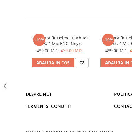
Cuptoare cu microunde
Cuptoare electrice
Cuptoare pentru pâine
Fierbatoare de apa
Casti fara fir Helmet Earbuds
Casti fara fir 
Friteuze
-10%
-10%
TWS, 4 Mic ENC, Negre
TWS, 4 Mic 
Gratare electrice
489,00 MDL
439,00 MDL
489,00 MDL
4
Prajitoare de paine
Ingrijire locuinta
ADAUGA IN COS
ADAUGA IN 
Aparat de Spălat Geamuri
Aparate de curatat cu abur
Aspiratoare
Aspiratoare portabile
DESPRE NOI
POLITIC
Aspiratoare robot
TERMENI SI CONDITII
CONTAC
Ingrijire Personala
Aparate de ras
Aparate de tuns