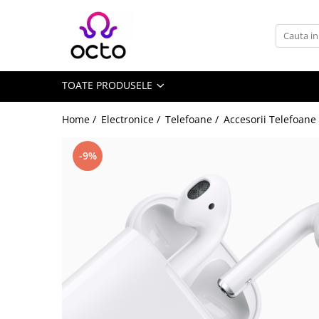
Toate Produsele
Computere
TOATE PRODUSELE
Desktop PC
Componente PC
Home /
Electronice /
Telefoane /
Accesorii Telefoane
Periferice
Stocare Date
-9%
Laptopuri
Notebook
Accesorii Notebook
Tablete
Tablete
Accesorii tablete
Casa si Gradina
Camere de supraveghere