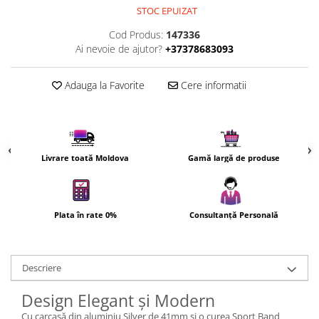
STOC EPUIZAT
Uscatoare de par
Ingrijirea hainelor
Cod Produs:
147336
Ai nevoie de ajutor?
+37378683093
Aparate de călcat cu aburi
Fiare de călcat
Adauga la Favorite
Cere informatii
Livrare toată Moldova
Gamă largă de produse
Plata în rate 0%
Consultanță Personală
Descriere
Design Elegant și Modern
Cu carcasă din aluminiu Silver de 41mm și o curea Sport Band