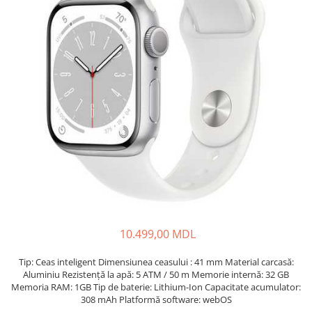
Proiectoare
Friteuze
Televizoare
Gratare electrice
Audio
Prajitoare de paine
Boxe cu Fir
Ingrijire locuinta
Boxe Portabile
Aparat de Spălat Geamuri
Boxe Smart
Aparate de curatat cu abur
FM Modulatoare
Aspiratoare
Microfoane
Aspiratoare portabile
Radio Portabile
Aspiratoare robot
Echipamente de retea
Ingrijire Personala
Adaptoare
Aparate de ras
Routere Wi-Fi
Aparate de tuns
Gaming
10.499,00 MDL
Cantare de podea
Accesorii si Articole Gaming
Ondulatoare si Placi
Tip: Ceas inteligent Dimensiunea ceasului : 41 mm Material carcasă:
Console Gaming
Perii de coafat
Aluminiu Rezistență la apă: 5 ATM / 50 m Memorie internă: 32 GB
Jocuri Console si PC
Memoria RAM: 1GB Tip de baterie: Lithium-Ion Capacitate acumulator:
Periute de dinti electrice si
308 mAh Platformă software: webOS
Irigatoare