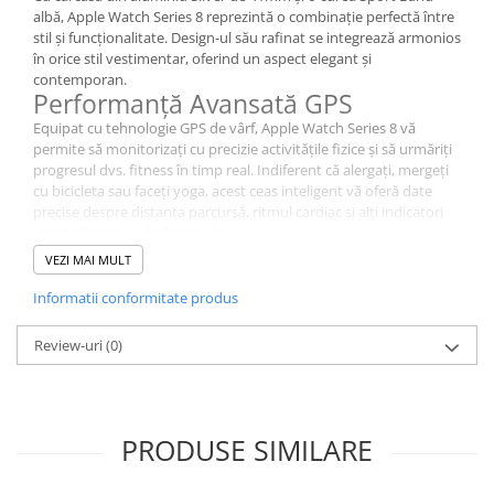
albă, Apple Watch Series 8 reprezintă o combinație perfectă între
stil și funcționalitate. Design-ul său rafinat se integrează armonios
în orice stil vestimentar, oferind un aspect elegant și
contemporan.
Performanță Avansată GPS
Equipat cu tehnologie GPS de vârf, Apple Watch Series 8 vă
permite să monitorizați cu precizie activitățile fizice și să urmăriți
progresul dvs. fitness în timp real. Indiferent că alergați, mergeți
cu bicicleta sau faceți yoga, acest ceas inteligent vă oferă date
precise despre distanța parcursă, ritmul cardiac și alți indicatori
esențiali pentru sănătatea dvs.
Funcții Avansate pentru Sănătate și
VEZI MAI MULT
Conectivitate
Informatii conformitate produs
Experimentați funcții avansate de sănătate, inclusiv
monitorizarea continuă a ritmului cardiac, evaluarea nivelului de
Review-uri
(0)
stres și funcții de respirație. Conectivitatea fără fir cu iPhone vă
permite să gestionați apeluri, mesaje și notificări direct de pe
încheietura mâinii, pentru a rămâne mereu conectat și informat.
Durabilitate și Protecție Fiabilă
Carcasa din aluminiu Silver rezistent și sticla Ion-X rezistentă la
PRODUSE SIMILARE
zgârieturi asigură protecție împotriva uzurii zilnice și a condițiilor
externe variate. Apple Watch Series 8 este construit pentru a