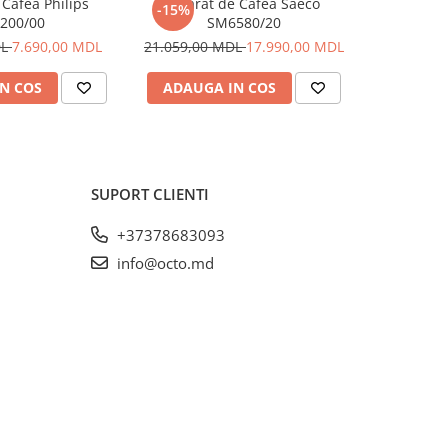
Cafea Philips
Aparat de Cafea Saeco
Aparat
-15%
-5%
200/00
SM6580/20
DL
7.690,00 MDL
21.059,00 MDL
17.990,00 MDL
20.999,0
N COS
ADAUGA IN COS
ADAUG
SUPORT CLIENTI
+37378683093
info@octo.md