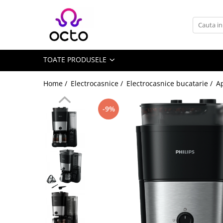
Toate Produsele
Computere
TOATE PRODUSELE
Desktop PC
Componente PC
Home /
Electrocasnice /
Electrocasnice bucatarie /
A
Periferice
Stocare Date
-9%
Laptopuri
Notebook
Accesorii Notebook
Tablete
Tablete
Accesorii tablete
Casa si Gradina
Camere de supraveghere