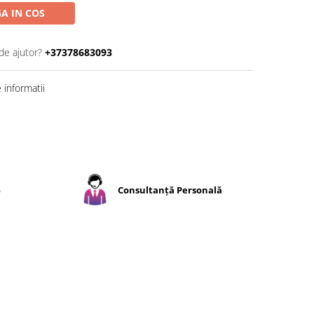
A IN COS
de ajutor?
+37378683093
informatii
%
Consultanță Personală