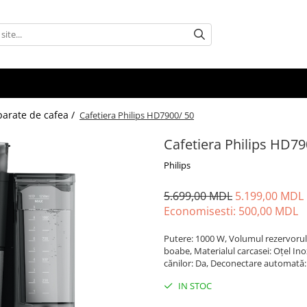
parate de cafea /
Cafetiera Philips HD7900/ 50
Cafetiera Philips HD79
Philips
5.699,00 MDL
5.199,00 MDL
Economisesti:
500,00
MDL
Putere: 1000 W, Volumul rezervorului
boabe, Materialul carcasei: Oțel Inox
cănilor: Da, Deconectare automată:
IN STOC