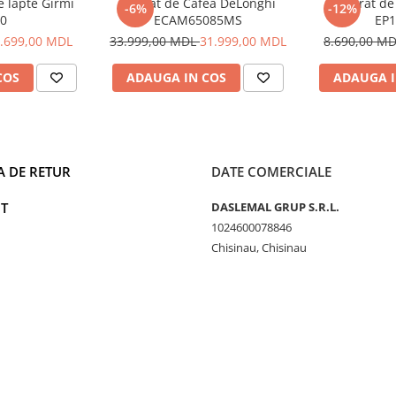
 lapte Girmi
Aparat de Cafea DeLonghi
Aparat de 
-6%
-12%
0
ECAM65085MS
EP1
.699,00 MDL
33.999,00 MDL
31.999,00 MDL
8.690,00 M
COS
ADAUGA IN COS
ADAUGA I
A DE RETUR
DATE COMERCIALE
T
DASLEMAL GRUP S.R.L.
1024600078846
Chisinau, Chisinau