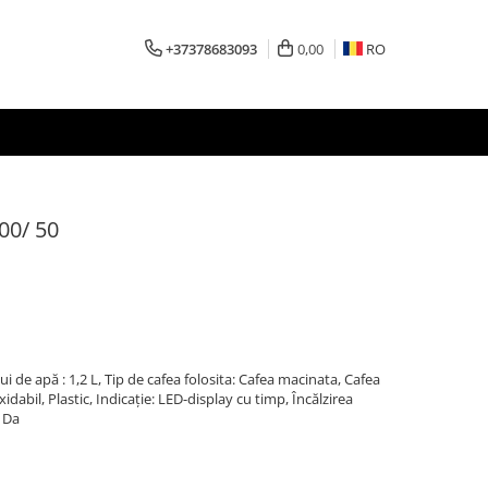
+37378683093
0,00
RO
00/ 50
 de apă : 1,2 L, Tip de cafea folosita: Cafea macinata, Cafea
idabil, Plastic, Indicaţie: LED-display cu timp, Încălzirea
 Da