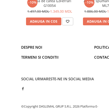
Cantare de podea
Masina de cafea G3Ferrari
Aparat spumare
-10%
-10%
G10054
ML7
Înălțime
42,4 cm
Ondulatoare si Placi
1.497,00 MDL
1.349,00 MDL
1.886,00 MDL
1
Perii de coafat
Lățime
27,7 cm
Periute de dinti electrice si
ADAUGA IN COS
ADAUGA IN 
Adâncime
24,5 cm
Irigatoare
Uscatoare de par
Greutate
4,6 kg
Ingrijirea hainelor
Aparate de călcat cu aburi
DESPRE NOI
POLITIC
Fiare de călcat
TERMENI SI CONDITII
CONTAC
Electronice
Telefoane
Smartphone
Accesorii Telefoane
SOCIAL
URMARESTE-NE IN SOCIAL MEDIA
Gadgeturi
Accesorii ceasuri
Bratari fitness
Camere de actiune
©Copyright DASLEMAL GRUP S.R.L. 2026
Platforma E-