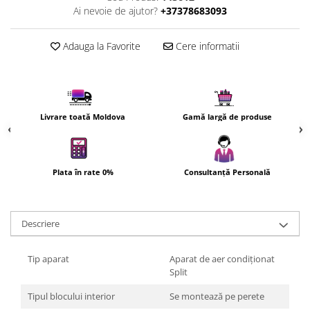
Ai nevoie de ajutor?
+37378683093
Cuptoare cu microunde
Cuptoare electrice
Adauga la Favorite
Cere informatii
Cuptoare pentru pâine
Fierbatoare de apa
Friteuze
Gratare electrice
Livrare toată Moldova
Gamă largă de produse
Prajitoare de paine
Ingrijire locuinta
Aparat de Spălat Geamuri
Plata în rate 0%
Consultanță Personală
Aparate de curatat cu abur
Aspiratoare
Aspiratoare portabile
Descriere
Aspiratoare robot
Ingrijire Personala
Tip aparat
Aparat de aer condiționat
Split
Aparate de ras
Aparate de tuns
Tipul blocului interior
Se montează pe perete