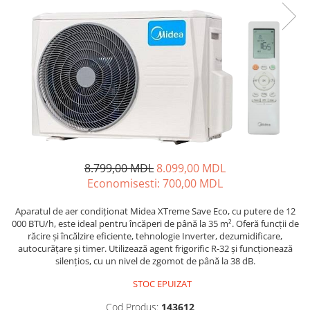
Iluminare
Iluminare decorativa
Lampi
Lampi antibacteriene
Lampi insecticide
Smart Home
Electrocasnice
Climatizare
Aparate de aer conditionat
8.799,00 MDL
8.099,00 MDL
Economisesti:
700,00
MDL
Incalzitoare
Incalzitoare de apa
Aparatul de aer condiționat Midea XTreme Save Eco, cu putere de 12
Purificatoare si Umidificatoare de
000 BTU/h, este ideal pentru încăperi de până la 35 m². Oferă funcții de
aer
răcire și încălzire eficiente, tehnologie Inverter, dezumidificare,
autocurățare și timer. Utilizează agent frigorific R-32 și funcționează
Ventilatoare
silențios, cu un nivel de zgomot de până la 38 dB.
Electrocasnice bucatarie
STOC EPUIZAT
Aparate de cafea
Cod Produs:
143612
Blendere