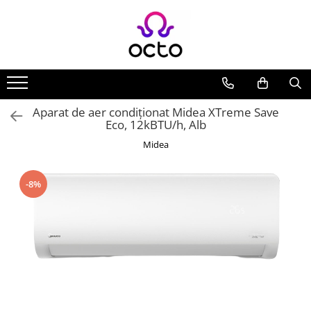
Toate Produsele
Computere
Desktop PC
Aparat de aer condiționat Midea XTreme Save
Componente PC
Eco, 12kBTU/h, Alb
Periferice
Midea
Stocare Date
Laptopuri
-8%
Notebook
Accesorii Notebook
Tablete
Tablete
Accesorii tablete
Casa si Gradina
Camere de supraveghere