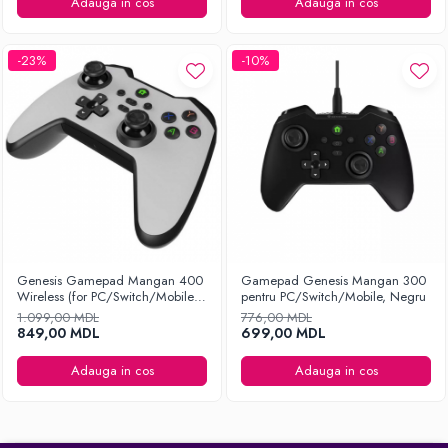
Ingrijirea hainelor
Adauga in cos
Adauga in cos
Aparate de călcat cu aburi
Fiare de călcat
-23%
-10%
Genesis Gamepad Mangan 400
Gamepad Genesis Mangan 300
Wireless (for PC/Switch/Mobile),
pentru PC/Switch/Mobile, Negru
White
1.099,00 MDL
776,00 MDL
849,00 MDL
699,00 MDL
Adauga in cos
Adauga in cos