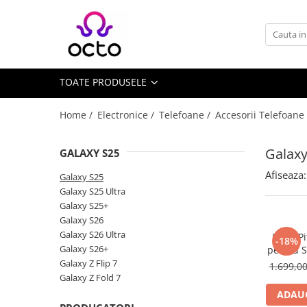
Toate Produsele
Computere
TOATE PRODUSELE
Desktop PC
Componente PC
Home /
Electronice /
Telefoane /
Accesorii Telefoane
Periferice
Stocare Date
Galaxy
GALAXY S25
Laptopuri
Afiseaza:
Galaxy S25
Notebook
Galaxy S25 Ultra
Accesorii Notebook
Galaxy S25+
Galaxy S26
Tablete
Galaxy S26 Ultra
Husa Pi
-18%
Tablete
Galaxy S26+
pentru 
Accesorii tablete
Galaxy Z Flip 7
1.699,0
Galaxy Z Fold 7
Casa si Gradina
ADAUG
Camere de supraveghere