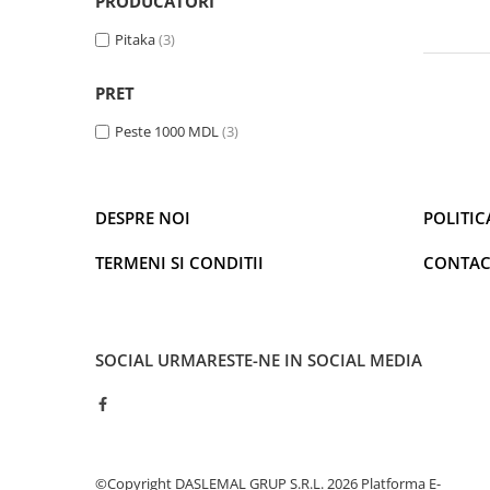
PRODUCATORI
Iluminare
Pitaka
(3)
Iluminare decorativa
Lampi
PRET
Lampi antibacteriene
Peste 1000 MDL
(3)
Lampi insecticide
Smart Home
Electrocasnice
DESPRE NOI
POLITIC
Climatizare
TERMENI SI CONDITII
CONTAC
Aparate de aer conditionat
Incalzitoare
Incalzitoare de apa
Purificatoare si Umidificatoare de
SOCIAL
URMARESTE-NE IN SOCIAL MEDIA
aer
Ventilatoare
Electrocasnice bucatarie
Aparate de cafea
©Copyright DASLEMAL GRUP S.R.L. 2026
Platforma E-
Blendere