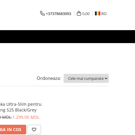
+37378683093
0,00
RO
Ordoneaza:
aka Ultra-Slim pentru
ng S25 Black/Grey
00 MDL
1.299,00 MDL
GA IN COS