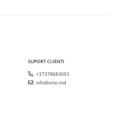
SUPORT CLIENTI
+37378683093
info@octo.md