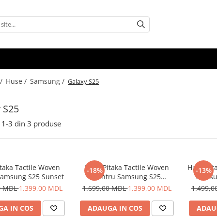
 /
Huse /
Samsung /
Galaxy S25
 S25
1-
3
din
3
produse
taka Tactile Woven
Husa Pitaka Tactile Woven
Husa Pit
-18%
-13%
Samsung S25 Sunset
pentru Samsung S25
Samsu
Moonrise
0 MDL
1.399,00 MDL
1.699,00 MDL
1.399,00 MDL
1.499,
A IN COS
ADAUGA IN COS
ADAU