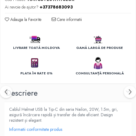
Ingrijirea hainelor
Ai nevoie de ajutor?
+37378683093
Aparate de călcat cu aburi
Fiare de călcat
Adauga la Favorite
Cere informatii
LIVRARE TOATĂ MOLDOVA
GAMĂ LARGĂ DE PRODUSE
PLATA ÎN RATE 0%
CONSULTANȚĂ PERSONALĂ
Descriere
Cablul Helmet USB la Tip-C din seria Nailon, 20W, 1.5m, gri,
asigură încărcare rapidă și transfer de date eficient. Design
rezistent și elegant.
Informatii conformitate produs