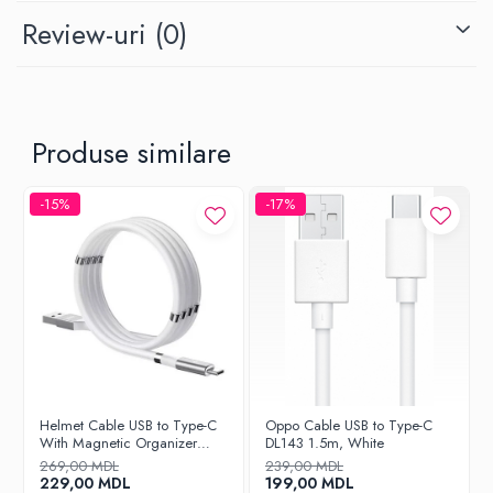
Review-uri
(0)
Produse similare
-15%
-17%
Helmet Cable USB to Type-C
Oppo Cable USB to Type-C
With Magnetic Organizer
DL143 1.5m, White
2.1A 1m, White
269,00 MDL
239,00 MDL
229,00 MDL
199,00 MDL