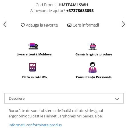
Cod Produs:
HMTEAM1SWH
Cuptoare cu microunde
Ai nevoie de ajutor?
+37378683093
Cuptoare electrice
Cuptoare pentru pâine
Adauga la Favorite
Cere informatii
Fierbatoare de apa
Friteuze
Gratare electrice
Prajitoare de paine
Livrare toată Moldova
Gamă largă de produse
Ingrijire locuinta
Aparat de Spălat Geamuri
Aparate de curatat cu abur
Plata în rate 0%
Consultanță Personală
Aspiratoare
Aspiratoare portabile
Aspiratoare robot
Descriere
Ingrijire Personala
Bucură-te de sunetul stereo de înaltă calitate și designul
Aparate de ras
ergonomic cu căștile Helmet Earphones M1 Series, albe.
Aparate de tuns
Informatii conformitate produs