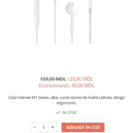
Iluminare
Iluminare decorativa
Lampi
Lampi antibacteriene
Lampi insecticide
Smart Home
Electrocasnice
Climatizare
Aparate de aer conditionat
159,00 MDL
129,00 MDL
Incalzitoare
Economisesti:
30,00
MDL
Incalzitoare de apa
Purificatoare si Umidificatoare de
Căști Helmet M1 Series, albe, sunet stereo de înaltă calitate, design
aer
ergonomic.
Ventilatoare
IN STOC
Electrocasnice bucatarie
Aparate de cafea
ADAUGA IN COS
Blendere