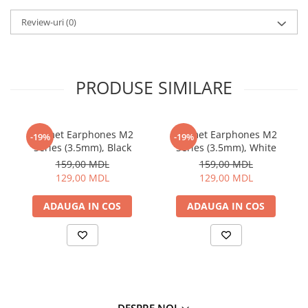
Cantare de podea
Ondulatoare si Placi
Review-uri
(0)
Perii de coafat
Periute de dinti electrice si
Irigatoare
PRODUSE SIMILARE
Uscatoare de par
Ingrijirea hainelor
Aparate de călcat cu aburi
Helmet Earphones M2
Helmet Earphones M2
-19%
-19%
Fiare de călcat
Series (3.5mm), Black
Series (3.5mm), White
Electronice
159,00 MDL
159,00 MDL
129,00 MDL
129,00 MDL
Telefoane
Smartphone
ADAUGA IN COS
ADAUGA IN COS
Accesorii Telefoane
Gadgeturi
Accesorii ceasuri
Bratari fitness
Camere de actiune
DESPRE NOI