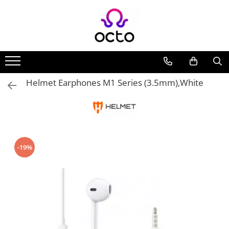
Toate Produsele
Computere
Desktop PC
Helmet Earphones M1 Series (3.5mm),White
Componente PC
Periferice
Stocare Date
Laptopuri
Notebook
-19%
Accesorii Notebook
Tablete
Tablete
Accesorii tablete
Casa si Gradina
Camere de supraveghere