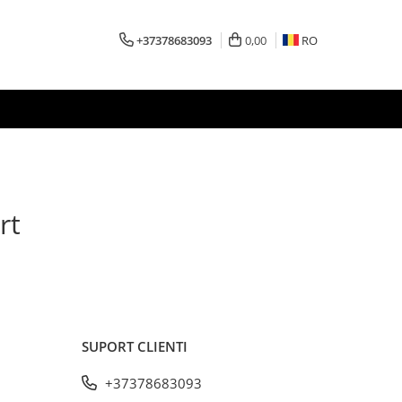
+37378683093
0,00
RO
rt
SUPORT CLIENTI
+37378683093