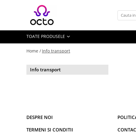
Toate Produsele
Computere
TOATE PRODUSELE
Desktop PC
Componente PC
Home /
Info transport
Periferice
Stocare Date
Info transport
Laptopuri
Notebook
Accesorii Notebook
Tablete
Tablete
Accesorii tablete
DESPRE NOI
POLITIC
Casa si Gradina
TERMENI SI CONDITII
CONTAC
Camere de supraveghere