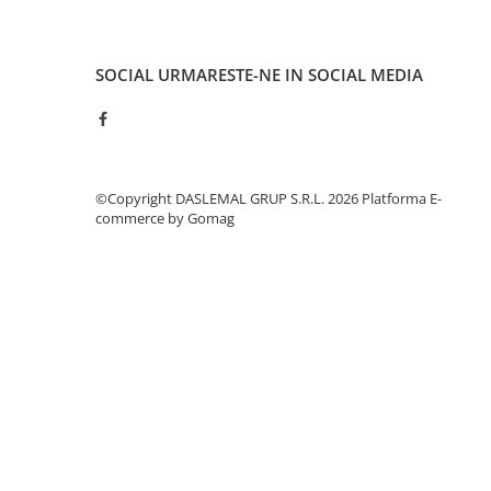
Iluminare
Iluminare decorativa
SOCIAL
URMARESTE-NE IN SOCIAL MEDIA
Lampi
Lampi antibacteriene
Lampi insecticide
Smart Home
©Copyright DASLEMAL GRUP S.R.L. 2026
Platforma E-
Electrocasnice
commerce by Gomag
Climatizare
Aparate de aer conditionat
Incalzitoare
Incalzitoare de apa
Purificatoare si Umidificatoare de
aer
Ventilatoare
Electrocasnice bucatarie
Aparate de cafea
Blendere