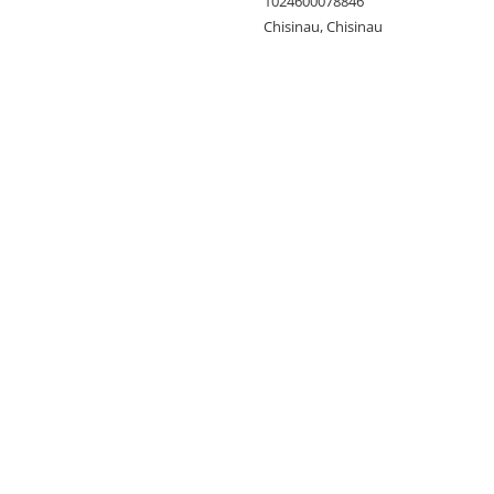
1024600078846
Chisinau, Chisinau