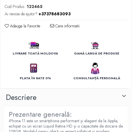
Ingrijirea hainelor
Cod Produs:
122465
Aparate de călcat cu aburi
Ai nevoie de ajutor?
+37378683093
Fiare de călcat
Adauga la Favorite
Cere informatii
LIVRARE TOATĂ MOLDOVA
GAMĂ LARGĂ DE PRODUSE
PLATA ÎN RATE 0%
CONSULTANȚĂ PERSONALĂ
Descriere
Prezentare generală:
iPhone 11 este un smartphone performant și elegant de la Apple,
echipat cu un ecran Liquid Retina HD și o capacitate de stocare de
128GB. Modelul negru oferă un aspect sofisticat și modern,