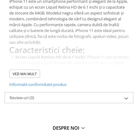
iPhone 11 este un smartphone performant și elegant de la Apple,
echipat cu un ecran Liquid Retina HD de 6.1 inchi și o capacitate
de stocare de 64GB. Modelul negru oferă un aspect sofisticat și
modern, combinând tehnologia de vârf cu designul elegant al
mărcii Apple. Cu performanțe rapide, camera dublă de înaltă
calitate și o baterie de lungă durată, iPhone 11 este ideal pentru
utilizare zilnică, fie că este vorba de fotografii, apeluri video, jocuri
sau alte activități.
Caracteristici cheie:
Ecran Liquid Retina HD de 6.1 inchi
: iPhone 11 are un ecran
cu tehnologie Liquid Retina HD, oferind culori vii și o calitate
vizuală excelentă pentru conținuturi video, jocuri și navigare.
VEZI MAI MULT
Stocare de 64GB
: Cu o capacitate de stocare de 64GB, iPhone
11 îți permite să salvezi fotografii, videoclipuri, aplicații și alte
Informatii conformitate produs
fișiere.
Camera dublă avansată
: iPhone 11 este echipat cu o
Review-uri
(0)
cameră dublă de 12MP, care include un obiectiv wide și ultra-
wide, oferind o varietate de funcții pentru a captura imagini și
videoclipuri de înaltă calitate.
Performanțe rapide
: iPhone 11 este echipat cu procesorul
A13 Bionic, care asigură performanțe rapide și eficiente pentru
toate tipurile de activități.
DESPRE NOI
Durată lungă de viață a bateriei
: Telefonul are o baterie de