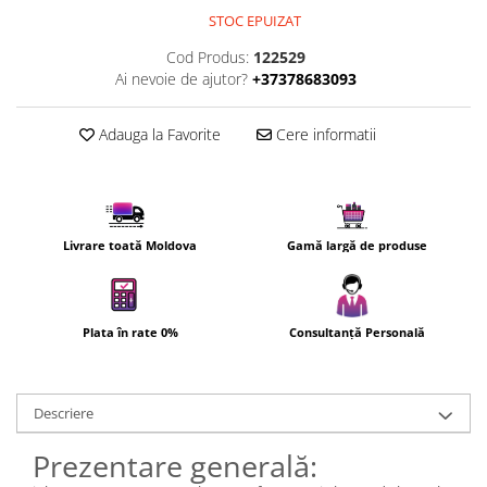
Uscatoare de par
STOC EPUIZAT
Ingrijirea hainelor
Cod Produs:
122529
Ai nevoie de ajutor?
+37378683093
Aparate de călcat cu aburi
Fiare de călcat
Adauga la Favorite
Cere informatii
Livrare toată Moldova
Gamă largă de produse
Plata în rate 0%
Consultanță Personală
Descriere
Prezentare generală: