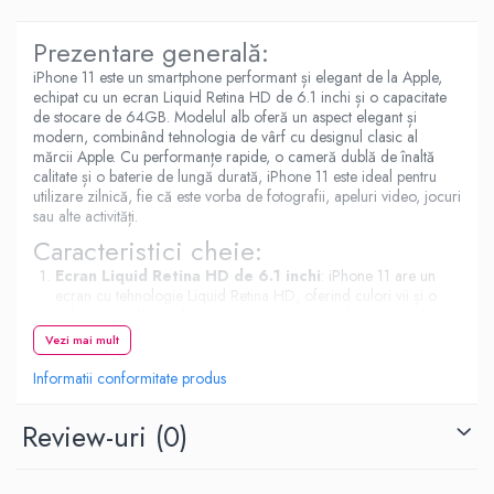
Prezentare generală:
iPhone 11 este un smartphone performant și elegant de la Apple,
echipat cu un ecran Liquid Retina HD de 6.1 inchi și o capacitate
de stocare de 64GB. Modelul alb oferă un aspect elegant și
modern, combinând tehnologia de vârf cu designul clasic al
mărcii Apple. Cu performanțe rapide, o cameră dublă de înaltă
calitate și o baterie de lungă durată, iPhone 11 este ideal pentru
utilizare zilnică, fie că este vorba de fotografii, apeluri video, jocuri
sau alte activități.
Caracteristici cheie:
Ecran Liquid Retina HD de 6.1 inchi
: iPhone 11 are un
ecran cu tehnologie Liquid Retina HD, oferind culori vii și o
calitate vizuală excelentă pentru conținuturi video, jocuri și
navigare.
Vezi mai mult
Stocare de 64GB
: Cu o capacitate de stocare de 64GB,
Informatii conformitate produs
iPhone 11 îți permite să salvezi fotografii, videoclipuri, aplicații
și alte fișiere.
Review-uri
(0)
Camera dublă avansată
: iPhone 11 este echipat cu o
cameră dublă de 12MP, care include un obiectiv wide și ultra-
wide, oferind o varietate de funcții pentru a captura imagini și