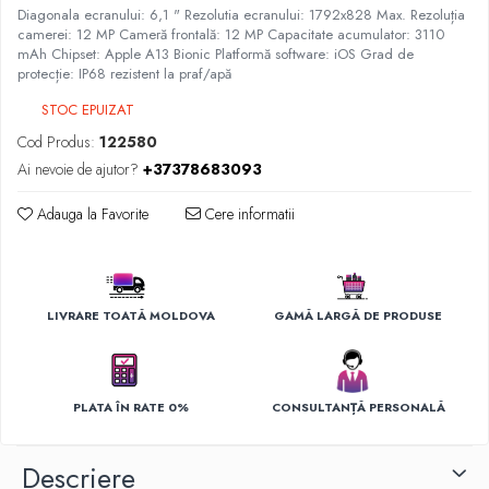
Ingrijirea hainelor
Diagonala ecranului: 6,1 " Rezolutia ecranului: 1792x828 Max. Rezoluția
camerei: 12 MP Cameră frontală: 12 MP Capacitate acumulator: 3110
Aparate de călcat cu aburi
mAh Chipset: Apple A13 Bionic Platformă software: iOS Grad de
Fiare de călcat
protecție: IP68 rezistent la praf/apă
STOC EPUIZAT
Cod Produs:
122580
Ai nevoie de ajutor?
+37378683093
Adauga la Favorite
Cere informatii
LIVRARE TOATĂ MOLDOVA
GAMĂ LARGĂ DE PRODUSE
PLATA ÎN RATE 0%
CONSULTANȚĂ PERSONALĂ
Descriere