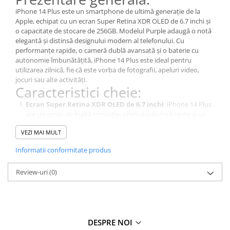
iPhone 14 Plus este un smartphone de ultimă generație de la
Apple, echipat cu un ecran Super Retina XDR OLED de 6.7 inchi și
o capacitate de stocare de 256GB. Modelul Purple adaugă o notă
elegantă și distinsă designului modern al telefonului. Cu
performanțe rapide, o cameră dublă avansată și o baterie cu
autonomie îmbunătățită, iPhone 14 Plus este ideal pentru
utilizarea zilnică, fie că este vorba de fotografii, apeluri video,
jocuri sau alte activități.
Caracteristici cheie:
Ecran Super Retina XDR OLED de 6.7 inchi
: iPhone 14 Plus
are un ecran de înaltă rezoluție, oferind culori vibrante și un
contrast excelent pentru conținuturi video, jocuri și navigare.
VEZI MAI MULT
Stocare de 256GB
: Cu o capacitate de stocare generoasă de
256GB, iPhone 14 Plus îți permite să salvezi numeroase
Informatii conformitate produs
fotografii, videoclipuri, aplicații și alte fișiere fără grija spațiului.
Camera dublă avansată
: iPhone 14 Plus este echipat cu o
Review-uri
(0)
cameră dublă de 12MP, care include un obiectiv wide și ultra-
wide, oferind funcții avansate pentru a captura imagini și
videoclipuri de înaltă calitate.
Performanțe rapide
: iPhone 14 Plus este echipat cu
procesorul A15 Bionic, care asigură performanțe rapide și
eficiente pentru toate tipurile de activități.
DESPRE NOI