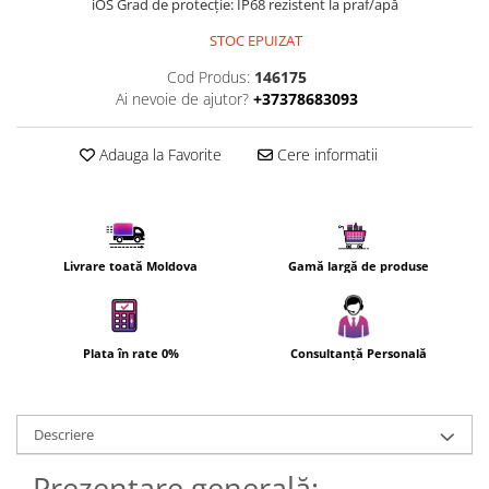
iOS Grad de protecție: IP68 rezistent la praf/apă
Uscatoare de par
STOC EPUIZAT
Ingrijirea hainelor
Cod Produs:
146175
Aparate de călcat cu aburi
Ai nevoie de ajutor?
+37378683093
Fiare de călcat
Adauga la Favorite
Cere informatii
Livrare toată Moldova
Gamă largă de produse
Plata în rate 0%
Consultanță Personală
Descriere
Prezentare generală: