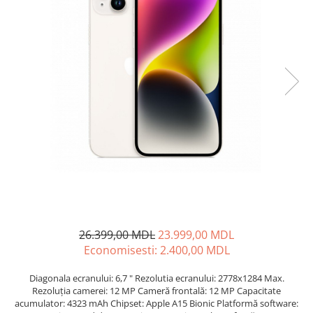
Proiectoare
Friteuze
Televizoare
Gratare electrice
Audio
Prajitoare de paine
Boxe cu Fir
Ingrijire locuinta
Boxe Portabile
Aparat de Spălat Geamuri
Boxe Smart
Aparate de curatat cu abur
FM Modulatoare
Aspiratoare
Microfoane
Aspiratoare portabile
Radio Portabile
Aspiratoare robot
Echipamente de retea
Ingrijire Personala
Adaptoare
Aparate de ras
Routere Wi-Fi
Aparate de tuns
Gaming
26.399,00 MDL
23.999,00 MDL
Cantare de podea
Accesorii si Articole Gaming
Economisesti:
2.400,00
MDL
Ondulatoare si Placi
Console Gaming
Perii de coafat
Diagonala ecranului: 6,7 " Rezolutia ecranului: 2778x1284 Max.
Jocuri Console si PC
Rezoluția camerei: 12 MP Cameră frontală: 12 MP Capacitate
Periute de dinti electrice si
acumulator: 4323 mAh Chipset: Apple A15 Bionic Platformă software:
Irigatoare