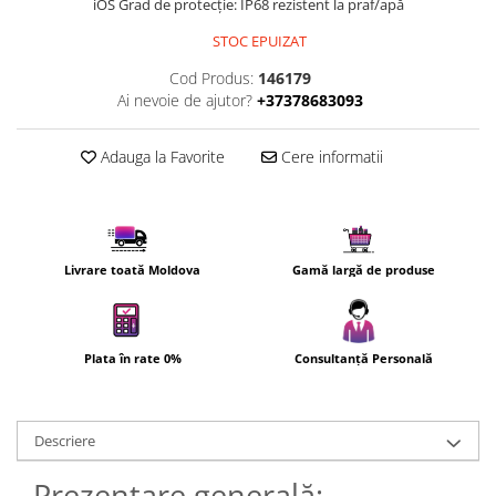
iOS Grad de protecție: IP68 rezistent la praf/apă
Uscatoare de par
STOC EPUIZAT
Ingrijirea hainelor
Cod Produs:
146179
Aparate de călcat cu aburi
Ai nevoie de ajutor?
+37378683093
Fiare de călcat
Adauga la Favorite
Cere informatii
Livrare toată Moldova
Gamă largă de produse
Plata în rate 0%
Consultanță Personală
Descriere
Prezentare generală: