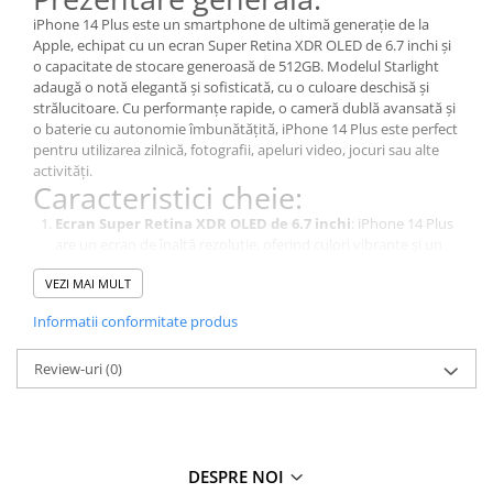
iPhone 14 Plus este un smartphone de ultimă generație de la
Apple, echipat cu un ecran Super Retina XDR OLED de 6.7 inchi și
o capacitate de stocare generoasă de 512GB. Modelul Starlight
adaugă o notă elegantă și sofisticată, cu o culoare deschisă și
strălucitoare. Cu performanțe rapide, o cameră dublă avansată și
o baterie cu autonomie îmbunătățită, iPhone 14 Plus este perfect
pentru utilizarea zilnică, fotografii, apeluri video, jocuri sau alte
activități.
Caracteristici cheie:
Ecran Super Retina XDR OLED de 6.7 inchi
: iPhone 14 Plus
are un ecran de înaltă rezoluție, oferind culori vibrante și un
contrast excelent pentru conținuturi video, jocuri și navigare.
VEZI MAI MULT
Stocare de 512GB
: Cu o capacitate de stocare generoasă de
512GB, iPhone 14 Plus îți permite să stochezi un număr mare
Informatii conformitate produs
de fotografii, videoclipuri, aplicații și alte fișiere fără grija
spațiului.
Review-uri
(0)
Camera dublă avansată
: iPhone 14 Plus este echipat cu o
cameră dublă de 12MP, care include un obiectiv wide și ultra-
wide, oferind funcții avansate pentru a captura imagini și
videoclipuri de înaltă calitate.
Performanțe rapide
: iPhone 14 Plus este echipat cu
procesorul A15 Bionic, care asigură performanțe rapide și
DESPRE NOI