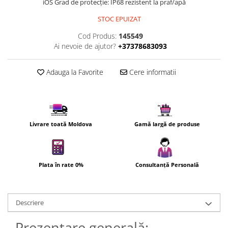
iOS Grad de protecție: IP68 rezistent la praf/apă
Uscatoare de par
STOC EPUIZAT
Ingrijirea hainelor
Cod Produs:
145549
Aparate de călcat cu aburi
Ai nevoie de ajutor?
+37378683093
Fiare de călcat
Adauga la Favorite
Cere informatii
Livrare toată Moldova
Gamă largă de produse
Plata în rate 0%
Consultanță Personală
Descriere
Prezentare generală: