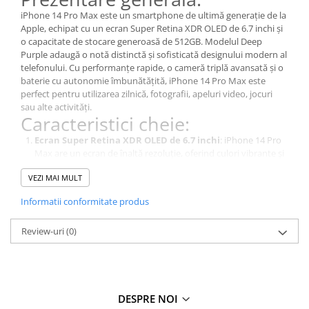
iPhone 14 Pro Max este un smartphone de ultimă generație de la
Apple, echipat cu un ecran Super Retina XDR OLED de 6.7 inchi și
o capacitate de stocare generoasă de 512GB. Modelul Deep
Purple adaugă o notă distinctă și sofisticată designului modern al
telefonului. Cu performanțe rapide, o cameră triplă avansată și o
baterie cu autonomie îmbunătățită, iPhone 14 Pro Max este
perfect pentru utilizarea zilnică, fotografii, apeluri video, jocuri
sau alte activități.
Caracteristici cheie:
Ecran Super Retina XDR OLED de 6.7 inchi
: iPhone 14 Pro
Max are un ecran de înaltă rezoluție, oferind culori vibrante și
un contrast excelent pentru conținuturi video, jocuri și
VEZI MAI MULT
navigare.
Stocare de 512GB
: Cu o capacitate de stocare generoasă de
Informatii conformitate produs
512GB, iPhone 14 Pro Max îți permite să stochezi un număr
mare de fotografii, videoclipuri, aplicații și alte fișiere fără grija
Review-uri
(0)
spațiului.
Camera triplă avansată
: iPhone 14 Pro Max este echipat cu
o cameră triplă de 12MP, care include un obiectiv wide, ultra-
wide și telephoto, oferind funcții avansate pentru a captura
imagini și videoclipuri de înaltă calitate.
Performanțe rapide
: iPhone 14 Pro Max este echipat cu
DESPRE NOI