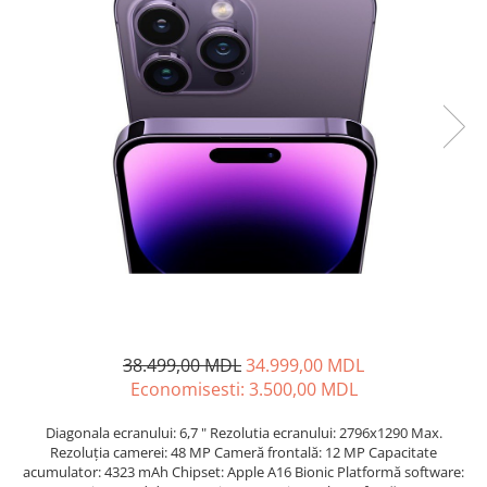
Proiectoare
Friteuze
Televizoare
Gratare electrice
Audio
Prajitoare de paine
Boxe cu Fir
Ingrijire locuinta
Boxe Portabile
Aparat de Spălat Geamuri
Boxe Smart
Aparate de curatat cu abur
FM Modulatoare
Aspiratoare
Microfoane
Aspiratoare portabile
Radio Portabile
Aspiratoare robot
Echipamente de retea
Ingrijire Personala
Adaptoare
Aparate de ras
Routere Wi-Fi
Aparate de tuns
Gaming
38.499,00 MDL
34.999,00 MDL
Cantare de podea
Accesorii si Articole Gaming
Economisesti:
3.500,00
MDL
Ondulatoare si Placi
Console Gaming
Perii de coafat
Diagonala ecranului: 6,7 " Rezolutia ecranului: 2796x1290 Max.
Jocuri Console si PC
Rezoluția camerei: 48 MP Cameră frontală: 12 MP Capacitate
Periute de dinti electrice si
acumulator: 4323 mAh Chipset: Apple A16 Bionic Platformă software:
Irigatoare